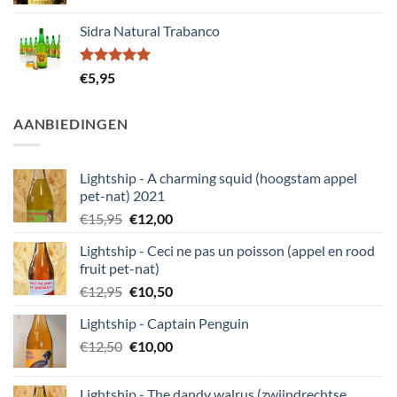
Sidra Natural Trabanco
Gewaardeerd
€
5,95
5.00
uit 5
AANBIEDINGEN
Lightship - A charming squid (hoogstam appel
pet-nat) 2021
Oorspronkelijke
Huidige
€
15,95
€
12,00
prijs
prijs
Lightship - Ceci ne pas un poisson (appel en rood
was:
is:
fruit pet-nat)
€15,95.
€12,00.
Oorspronkelijke
Huidige
€
12,95
€
10,50
prijs
prijs
Lightship - Captain Penguin
was:
is:
Oorspronkelijke
Huidige
€
12,50
€12,95.
€
10,00
€10,50.
prijs
prijs
was:
is:
Lightship - The dandy walrus (zwijndrechtse