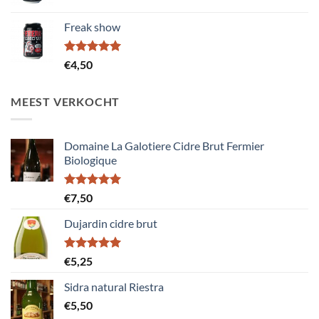
Freak show
Gewaardeerd
€
4,50
5.00
uit 5
MEEST VERKOCHT
Domaine La Galotiere Cidre Brut Fermier
Biologique
Gewaardeerd
€
7,50
5.00
uit 5
Dujardin cidre brut
Gewaardeerd
€
5,25
5.00
uit 5
Sidra natural Riestra
€
5,50