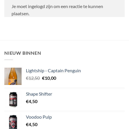
Je moet ingelogd zijn om een reactie te kunnen
plaatsen.
NIEUW BINNEN
Lightship - Captain Penguin
Oorspronkelijke
Huidige
€
12,50
€
10,00
prijs
prijs
was:
is:
Shape Shifter
€12,50.
€10,00.
€
4,50
Voodoo Pulp
€
4,50