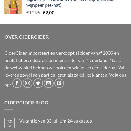
€12,50.
€10,00.
wijnpeer pet-nat)
Oorspronkelijke
Huidige
€
11,95
€
9,00
prijs
prijs
was:
is:
€11,95.
€9,00.
OVER CIDERCIDER
CiderCider importeert en verkoopt al cider vanaf 2009 en
heeft het breedste assortiment cider van Nederland. Naast
de webwinkel hebben we ook een winkel en een ciderbar. Wij
leveren zowel aan particulieren als zakelijke klanten. Volg ons
op:
CIDERCIDER BLOG
Vakantie van 30 juli t/m 24 augustus
30
jul
Geen
reacties