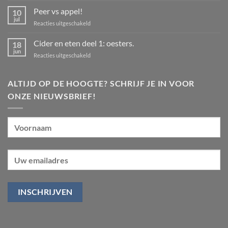
op
Peer vs appel!
10
Vakantie
van
jul
voor
Reacties uitgeschakeld
30
Peer
juli
t/m
vs
Cider en eten deel 1: oesters.
18
24
appel!
jun
augustus
voor
Reacties uitgeschakeld
Cider
en
eten
ALTIJD OP DE HOOGTE? SCHRIJF JE IN VOOR
deel
ONZE NIEUWSBRIEF!
1:
oesters.