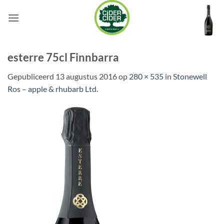
Ga
naar
inhoud
esterre 75cl Finnbarra
Gepubliceerd
13 augustus 2016
op
280 × 535
in
Stonewell
Ros – apple & rhubarb Ltd.