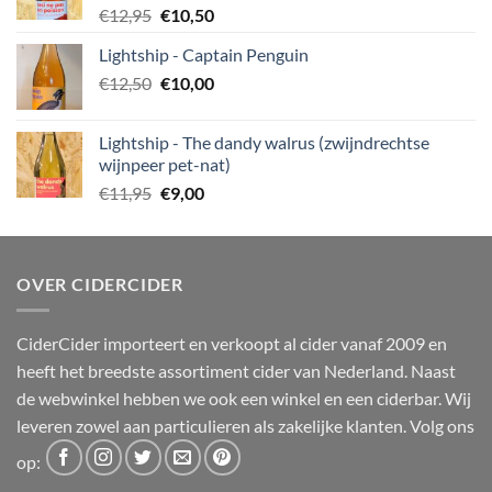
Oorspronkelijke
Huidige
€
12,95
€
10,50
prijs
prijs
Lightship - Captain Penguin
was:
is:
Oorspronkelijke
Huidige
€
12,50
€12,95.
€
10,00
€10,50.
prijs
prijs
was:
is:
Lightship - The dandy walrus (zwijndrechtse
€12,50.
€10,00.
wijnpeer pet-nat)
Oorspronkelijke
Huidige
€
11,95
€
9,00
prijs
prijs
was:
is:
€11,95.
€9,00.
OVER CIDERCIDER
CiderCider importeert en verkoopt al cider vanaf 2009 en
heeft het breedste assortiment cider van Nederland. Naast
de webwinkel hebben we ook een winkel en een ciderbar. Wij
leveren zowel aan particulieren als zakelijke klanten. Volg ons
op: