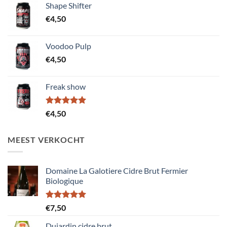
Shape Shifter
€12,50.
€10,00.
€
4,50
Voodoo Pulp
€
4,50
Freak show
Gewaardeerd
€
4,50
5.00
uit 5
MEEST VERKOCHT
Domaine La Galotiere Cidre Brut Fermier
Biologique
Gewaardeerd
€
7,50
5.00
uit 5
Dujardin cidre brut