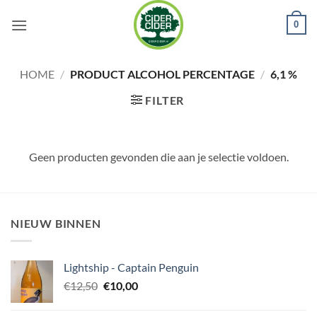
Ga
0
naar
inhoud
HOME
/
PRODUCT ALCOHOL PERCENTAGE
/
6,1 %
FILTER
Geen producten gevonden die aan je selectie voldoen.
NIEUW BINNEN
Lightship - Captain Penguin
Oorspronkelijke
Huidige
€
12,50
€
10,00
prijs
prijs
was:
is: