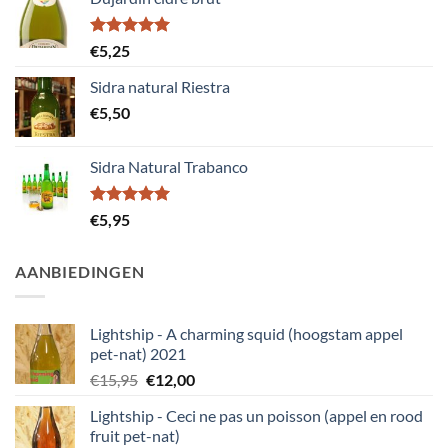
Gewaardeerd
€
5,25
5.00
uit 5
Sidra natural Riestra
€
5,50
Sidra Natural Trabanco
Gewaardeerd
€
5,95
5.00
uit 5
AANBIEDINGEN
Lightship - A charming squid (hoogstam appel
pet-nat) 2021
Oorspronkelijke
Huidige
€
15,95
€
12,00
prijs
prijs
Lightship - Ceci ne pas un poisson (appel en rood
was:
is:
fruit pet-nat)
€15,95.
€12,00.