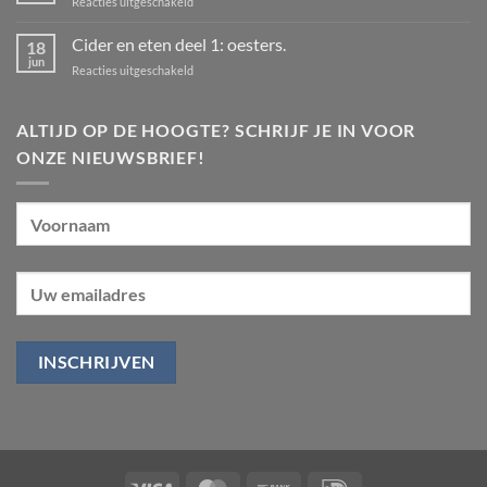
voor
Reacties uitgeschakeld
30
Peer
juli
t/m
vs
Cider en eten deel 1: oesters.
18
24
appel!
jun
augustus
voor
Reacties uitgeschakeld
Cider
en
eten
ALTIJD OP DE HOOGTE? SCHRIJF JE IN VOOR
deel
ONZE NIEUWSBRIEF!
1:
oesters.
Visa
MasterCard
Bank
IDeal