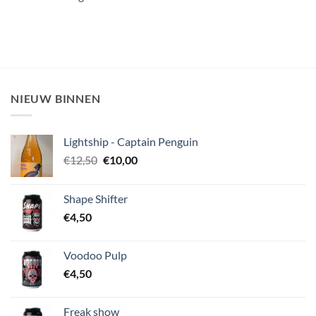
NIEUW BINNEN
Lightship - Captain Penguin
Oorspronkelijke
Huidige
€
12,50
€
10,00
prijs
prijs
was:
is:
Shape Shifter
€12,50.
€10,00.
€
4,50
Voodoo Pulp
€
4,50
Freak show