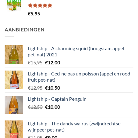
Gewaardeerd
€
5,95
5.00
uit 5
AANBIEDINGEN
Lightship - A charming squid (hoogstam appel
pet-nat) 2021
Oorspronkelijke
Huidige
€
15,95
€
12,00
prijs
prijs
Lightship - Ceci ne pas un poisson (appel en rood
was:
is:
fruit pet-nat)
€15,95.
€12,00.
Oorspronkelijke
Huidige
€
12,95
€
10,50
prijs
prijs
Lightship - Captain Penguin
was:
is:
Oorspronkelijke
Huidige
€
12,50
€12,95.
€
10,00
€10,50.
prijs
prijs
was:
is:
Lightship - The dandy walrus (zwijndrechtse
€12,50.
€10,00.
wijnpeer pet-nat)
Oorspronkelijke
Huidige
€
11,95
€
9,00