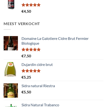
Gewaardeerd
€
4,50
5.00
uit 5
MEEST VERKOCHT
Domaine La Galotiere Cidre Brut Fermier
Biologique
Gewaardeerd
€
7,50
5.00
uit 5
Dujardin cidre brut
Gewaardeerd
€
5,25
5.00
uit 5
Sidra natural Riestra
€
5,50
Sidra Natural Trabanco