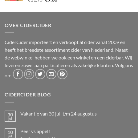
prijs
prijs
was:
is:
€11,95.
€9,00.
OVER CIDERCIDER
CiderCider importeert en verkoopt al cider vanaf 2009 en
heeft het breedste assortiment cider van Nederland. Naast
de webwinkel hebben we ook een winkel en een ciderbar. Wij
leveren zowel aan particulieren als zakelijke klanten. Volg ons
op:
CIDERCIDER BLOG
Vakantie van 30 juli t/m 24 augustus
30
jul
Geen
reacties
op
Peer vs appel!
10
Vakantie
van
jul