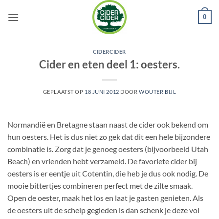
Ga
0
naar
inhoud
CIDERCIDER
Cider en eten deel 1: oesters.
GEPLAATST OP
18 JUNI 2012
DOOR
WOUTER BIJL
Normandië en Bretagne staan naast de cider ook bekend om
hun oesters. Het is dus niet zo gek dat dit een hele bijzondere
combinatie is. Zorg dat je genoeg oesters (bijvoorbeeld Utah
Beach) en vrienden hebt verzameld. De favoriete cider bij
oesters is er eentje uit Cotentin, die heb je dus ook nodig. De
mooie bittertjes combineren perfect met de zilte smaak.
Open de oester, maak het los en laat je gasten genieten. Als
de oesters uit de schelp gegleden is dan schenk je deze vol