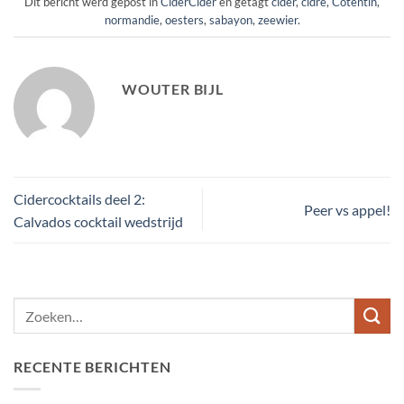
Dit bericht werd gepost in
CiderCider
en getagt
cider
,
cidre
,
Cotentin
,
normandie
,
oesters
,
sabayon
,
zeewier
.
WOUTER BIJL
Cidercocktails deel 2:
Peer vs appel!
Calvados cocktail wedstrijd
RECENTE BERICHTEN