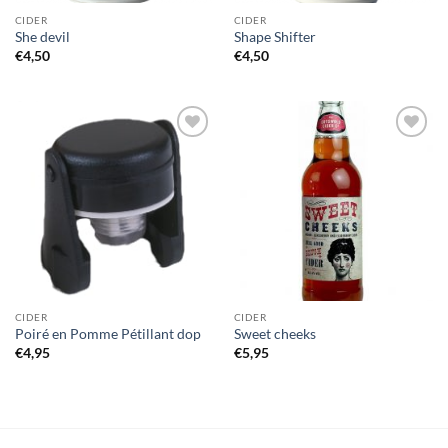
CIDER
CIDER
She devil
Shape Shifter
€
4,50
€
4,50
Voeg toe
Voeg toe
aan
aan
wensenlijst
wensenlijst
CIDER
CIDER
Poiré en Pomme Pétillant dop
Sweet cheeks
€
4,95
€
5,95