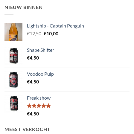
NIEUW BINNEN
Lightship - Captain Penguin
Oorspronkelijke
Huidige
€
12,50
€
10,00
prijs
prijs
was:
is:
Shape Shifter
€12,50.
€10,00.
€
4,50
Voodoo Pulp
€
4,50
Freak show
Gewaardeerd
€
4,50
5.00
uit 5
MEEST VERKOCHT