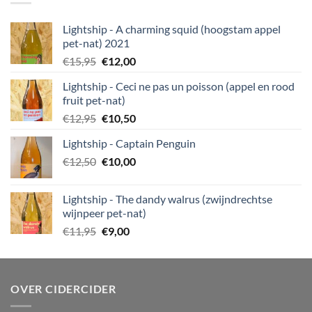
Lightship - A charming squid (hoogstam appel
pet-nat) 2021
Oorspronkelijke
Huidige
€
15,95
€
12,00
prijs
prijs
Lightship - Ceci ne pas un poisson (appel en rood
was:
is:
fruit pet-nat)
€15,95.
€12,00.
Oorspronkelijke
Huidige
€
12,95
€
10,50
prijs
prijs
Lightship - Captain Penguin
was:
is:
Oorspronkelijke
Huidige
€
12,50
€12,95.
€
10,00
€10,50.
prijs
prijs
was:
is:
Lightship - The dandy walrus (zwijndrechtse
€12,50.
€10,00.
wijnpeer pet-nat)
Oorspronkelijke
Huidige
€
11,95
€
9,00
prijs
prijs
was:
is:
€11,95.
€9,00.
OVER CIDERCIDER