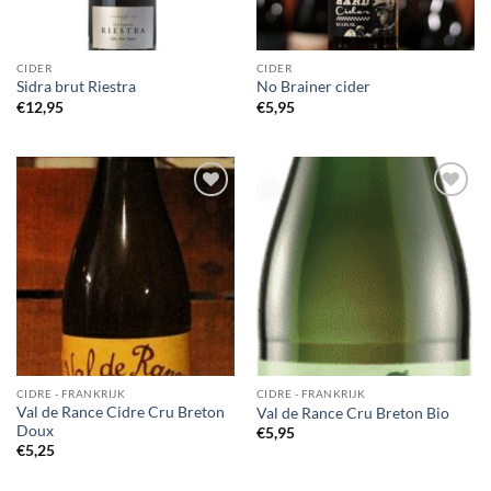
CIDER
CIDER
Sidra brut Riestra
No Brainer cider
€
12,95
€
5,95
Voeg toe
Voeg toe
aan
aan
wensenlijst
wensenlijst
CIDRE - FRANKRIJK
CIDRE - FRANKRIJK
Val de Rance Cidre Cru Breton
Val de Rance Cru Breton Bio
Doux
€
5,95
€
5,25