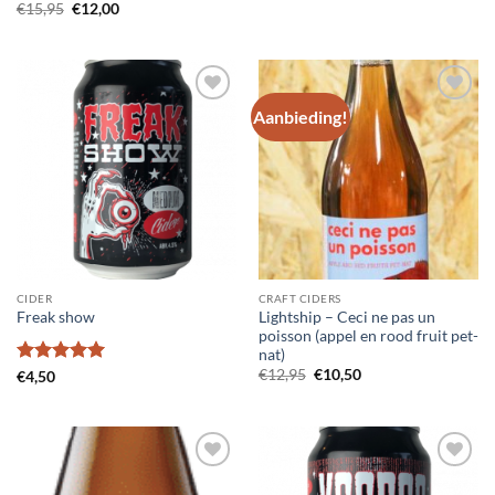
prijs
prijs
Oorspronkelijke
Huidige
€
15,95
€
12,00
was:
is:
prijs
prijs
€12,50.
€10,00.
was:
is:
€15,95.
€12,00.
Aanbieding!
Voeg toe
Voeg toe
aan
aan
wensenlijst
wensenlijst
CIDER
CRAFT CIDERS
Lightship – Ceci ne pas un
Freak show
poisson (appel en rood fruit pet-
nat)
Oorspronkelijke
Huidige
€
12,95
€
10,50
Gewaardeerd
€
4,50
prijs
prijs
5
uit 5
was:
is:
€12,95.
€10,50.
Voeg toe
Voeg toe