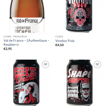
aan
aan
wensenlijst
wensenlijst
CIDRE - FRANKRIJK
CIDER
Val de France – L’Authentique –
Voodoo Pulp
Raspberry
€
4,50
€
2,95
Voeg toe
Voeg toe
aan
aan
wensenlijst
wensenlijst