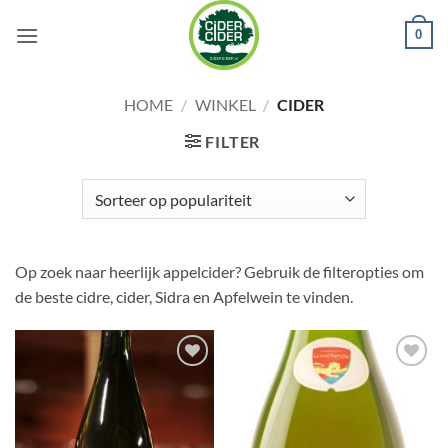
Ga
0
naar
inhoud
HOME
/
WINKEL
/
CIDER
FILTER
Op zoek naar heerlijk appelcider? Gebruik de filteropties om
de beste cidre, cider, Sidra en Apfelwein te vinden.
Voeg toe
Voeg toe
aan
aan
wensenlijst
wensenlijst