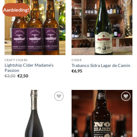
Aanbieding!
Voeg toe
Voeg toe
aan
aan
wensenlijst
wensenlijst
CRAFT CIDERS
CIDER
Lightship Cider Madame’s
Trabanco Sidra Lagar de Camin
Passion
€
6,95
Oorspronkelijke
Huidige
€
3,50
€
2,50
prijs
prijs
was:
is:
€3,50.
€2,50.
Voeg toe
Voeg toe
aan
aan
wensenlijst
wensenlijst