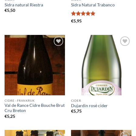
Sidra natural Riestra
Sidra Natural Trabanco
€
5,50
Gewaardeerd
€
5,95
5
uit 5
Voeg toe
Voeg toe
aan
aan
wensenlijst
wensenlijst
CIDRE - FRANKRIJK
CIDER
Val de Rance Cidre Bouche Brut
Dujardin rosé cider
Cru Breton
€
5,75
€
5,25