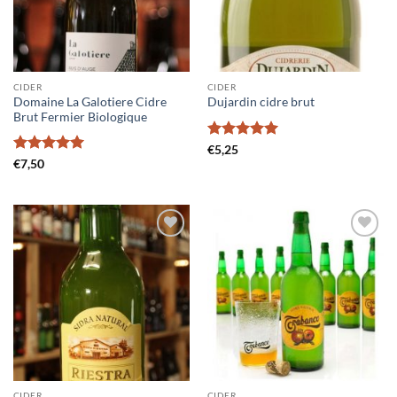
CIDER
CIDER
Domaine La Galotiere Cidre
Dujardin cidre brut
Brut Fermier Biologique
Gewaardeerd
€
5,25
5
uit 5
Gewaardeerd
€
7,50
5
uit 5
Voeg toe
Voeg toe
aan
aan
wensenlijst
wensenlijst
CIDER
CIDER