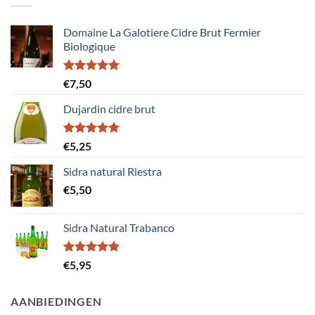
Domaine La Galotiere Cidre Brut Fermier
Biologique
Gewaardeerd
€
7,50
5.00
uit 5
Dujardin cidre brut
Gewaardeerd
€
5,25
5.00
uit 5
Sidra natural Riestra
€
5,50
Sidra Natural Trabanco
Gewaardeerd
€
5,95
5.00
uit 5
AANBIEDINGEN