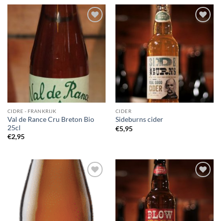
Voeg toe
Voeg toe
aan
aan
wensenlijst
wensenlijst
CIDRE - FRANKRIJK
CIDER
Val de Rance Cru Breton Bio
Sideburns cider
25cl
€
5,95
€
2,95
Voeg toe
Voeg toe
aan
aan
wensenlijst
wensenlijst