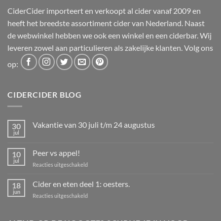
CiderCider importeert en verkoopt al cider vanaf 2009 en
heeft het breedste assortiment cider van Nederland. Naast
de webwinkel hebben we ook een winkel en een ciderbar. Wij
leveren zowel aan particulieren als zakelijke klanten. Volg ons
op:
CIDERCIDER BLOG
Vakantie van 30 juli t/m 24 augustus
30
jul
Geen
reacties
op
Peer vs appel!
10
Vakantie
van
jul
voor
Reacties uitgeschakeld
30
Peer
juli
t/m
vs
Cider en eten deel 1: oesters.
18
24
appel!
jun
augustus
voor
Reacties uitgeschakeld
Cider
en
eten