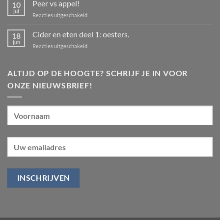
Peer vs appel!
10
Vakantie
van
jul
voor
Reacties uitgeschakeld
30
Peer
juli
t/m
vs
Cider en eten deel 1: oesters.
18
24
appel!
jun
augustus
voor
Reacties uitgeschakeld
Cider
en
eten
ALTIJD OP DE HOOGTE? SCHRIJF JE IN VOOR
deel
ONZE NIEUWSBRIEF!
1:
oesters.