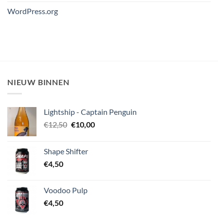
WordPress.org
NIEUW BINNEN
Lightship - Captain Penguin
Oorspronkelijke
Huidige
€
12,50
€
10,00
prijs
prijs
was:
is:
Shape Shifter
€12,50.
€10,00.
€
4,50
Voodoo Pulp
€
4,50