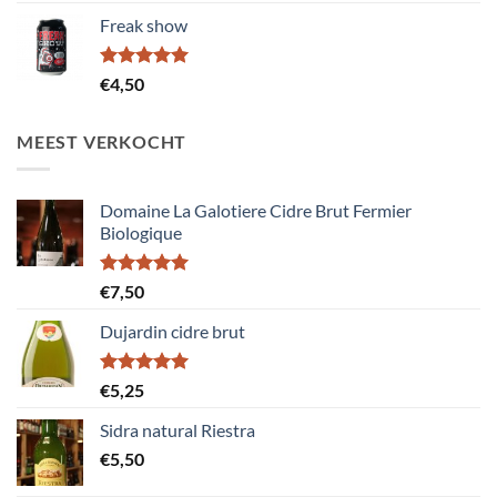
Freak show
Gewaardeerd
€
4,50
5.00
uit 5
MEEST VERKOCHT
Domaine La Galotiere Cidre Brut Fermier
Biologique
Gewaardeerd
€
7,50
5.00
uit 5
Dujardin cidre brut
Gewaardeerd
€
5,25
5.00
uit 5
Sidra natural Riestra
€
5,50