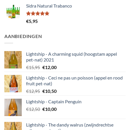
Sidra Natural Trabanco
Gewaardeerd
€
5,95
5.00
uit 5
AANBIEDINGEN
Lightship - A charming squid (hoogstam appel
pet-nat) 2021
Oorspronkelijke
Huidige
€
15,95
€
12,00
prijs
prijs
Lightship - Ceci ne pas un poisson (appel en rood
was:
is:
fruit pet-nat)
€15,95.
€12,00.
Oorspronkelijke
Huidige
€
12,95
€
10,50
prijs
prijs
Lightship - Captain Penguin
was:
is:
Oorspronkelijke
Huidige
€
12,50
€12,95.
€
10,00
€10,50.
prijs
prijs
was:
is:
Lightship - The dandy walrus (zwijndrechtse
€12,50.
€10,00.