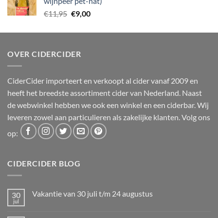
wijnpeer pet-nat)
Oorspronkelijke
Huidige
€
11,95
€
9,00
prijs
prijs
was:
is:
€11,95.
€9,00.
OVER CIDERCIDER
CiderCider importeert en verkoopt al cider vanaf 2009 en
heeft het breedste assortiment cider van Nederland. Naast
de webwinkel hebben we ook een winkel en een ciderbar. Wij
leveren zowel aan particulieren als zakelijke klanten. Volg ons
op:
CIDERCIDER BLOG
Vakantie van 30 juli t/m 24 augustus
30
jul
Geen
reacties
op