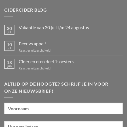
CIDERCIDER BLOG
Vakantie van 30 juli t/m 24 augustus
30
jul
Geen
reacties
op
Peer vs appel!
10
Vakantie
van
jul
voor
Reacties uitgeschakeld
30
Peer
juli
t/m
vs
Cider en eten deel 1: oesters.
18
24
appel!
jun
augustus
voor
Reacties uitgeschakeld
Cider
en
eten
ALTIJD OP DE HOOGTE? SCHRIJF JE IN VOOR
deel
ONZE NIEUWSBRIEF!
1:
oesters.