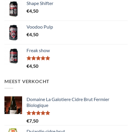
Shape Shifter
€12,50.
€10,00.
€
4,50
Voodoo Pulp
€
4,50
Freak show
Gewaardeerd
€
4,50
5.00
uit 5
MEEST VERKOCHT
Domaine La Galotiere Cidre Brut Fermier
Biologique
Gewaardeerd
€
7,50
5.00
uit 5
Dujardin cidre brut