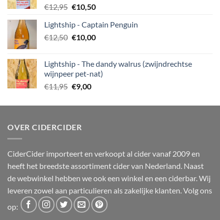
Oorspronkelijke
Huidige
€
12,95
€
10,50
prijs
prijs
Lightship - Captain Penguin
was:
is:
Oorspronkelijke
Huidige
€
12,50
€12,95.
€
10,00
€10,50.
prijs
prijs
was:
is:
Lightship - The dandy walrus (zwijndrechtse
€12,50.
€10,00.
wijnpeer pet-nat)
Oorspronkelijke
Huidige
€
11,95
€
9,00
prijs
prijs
was:
is:
€11,95.
€9,00.
OVER CIDERCIDER
CiderCider importeert en verkoopt al cider vanaf 2009 en
heeft het breedste assortiment cider van Nederland. Naast
de webwinkel hebben we ook een winkel en een ciderbar. Wij
leveren zowel aan particulieren als zakelijke klanten. Volg ons
op: