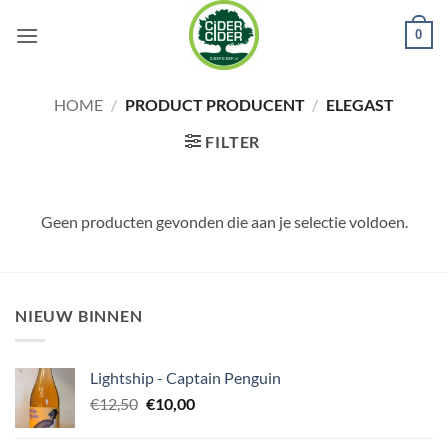
Ga
0
naar
inhoud
HOME
/
PRODUCT PRODUCENT
/
ELEGAST
FILTER
Geen producten gevonden die aan je selectie voldoen.
NIEUW BINNEN
Lightship - Captain Penguin
Oorspronkelijke
Huidige
€
12,50
€
10,00
prijs
prijs
was:
is: