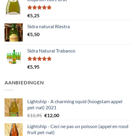
Gewaardeerd
€
5,25
5.00
uit 5
Sidra natural Riestra
€
5,50
Sidra Natural Trabanco
Gewaardeerd
€
5,95
5.00
uit 5
AANBIEDINGEN
Lightship - A charming squid (hoogstam appel
pet-nat) 2021
Oorspronkelijke
Huidige
€
15,95
€
12,00
prijs
prijs
Lightship - Ceci ne pas un poisson (appel en rood
was:
is:
fruit pet-nat)
€15,95.
€12,00.