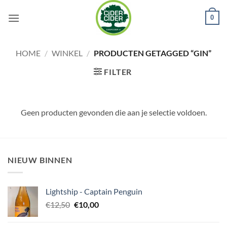
Ga
0
naar
inhoud
HOME
/
WINKEL
/
PRODUCTEN GETAGGED “GIN”
FILTER
Geen producten gevonden die aan je selectie voldoen.
NIEUW BINNEN
Lightship - Captain Penguin
Oorspronkelijke
Huidige
€
12,50
€
10,00
prijs
prijs
was:
is: