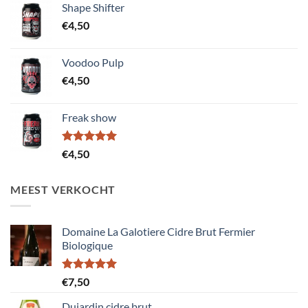
Shape Shifter
€12,50.
€10,00.
€
4,50
Voodoo Pulp
€
4,50
Freak show
Gewaardeerd
€
4,50
5.00
uit 5
MEEST VERKOCHT
Domaine La Galotiere Cidre Brut Fermier
Biologique
Gewaardeerd
€
7,50
5.00
uit 5
Dujardin cidre brut