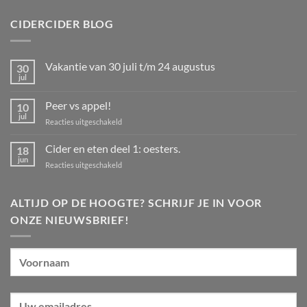
CIDERCIDER BLOG
Vakantie van 30 juli t/m 24 augustus
30
jul
Geen
reacties
op
Peer vs appel!
10
Vakantie
van
jul
voor
Reacties uitgeschakeld
30
Peer
juli
t/m
vs
Cider en eten deel 1: oesters.
18
24
appel!
jun
augustus
voor
Reacties uitgeschakeld
Cider
en
eten
ALTIJD OP DE HOOGTE? SCHRIJF JE IN VOOR
deel
ONZE NIEUWSBRIEF!
1:
oesters.