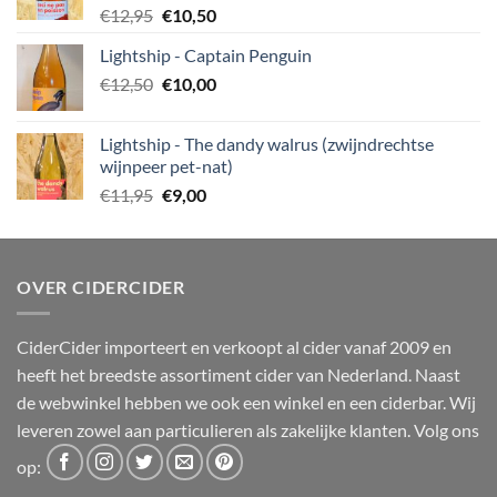
Oorspronkelijke
Huidige
€
12,95
€
10,50
prijs
prijs
Lightship - Captain Penguin
was:
is:
Oorspronkelijke
Huidige
€
12,50
€12,95.
€
10,00
€10,50.
prijs
prijs
was:
is:
Lightship - The dandy walrus (zwijndrechtse
€12,50.
€10,00.
wijnpeer pet-nat)
Oorspronkelijke
Huidige
€
11,95
€
9,00
prijs
prijs
was:
is:
€11,95.
€9,00.
OVER CIDERCIDER
CiderCider importeert en verkoopt al cider vanaf 2009 en
heeft het breedste assortiment cider van Nederland. Naast
de webwinkel hebben we ook een winkel en een ciderbar. Wij
leveren zowel aan particulieren als zakelijke klanten. Volg ons
op: