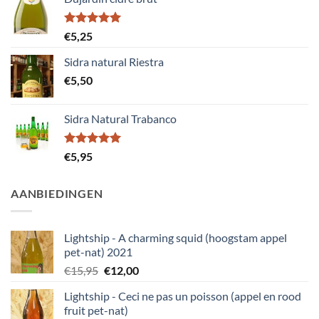
Gewaardeerd
€
5,25
5.00
uit 5
Sidra natural Riestra
€
5,50
Sidra Natural Trabanco
Gewaardeerd
€
5,95
5.00
uit 5
AANBIEDINGEN
Lightship - A charming squid (hoogstam appel
pet-nat) 2021
Oorspronkelijke
Huidige
€
15,95
€
12,00
prijs
prijs
Lightship - Ceci ne pas un poisson (appel en rood
was:
is:
fruit pet-nat)
€15,95.
€12,00.