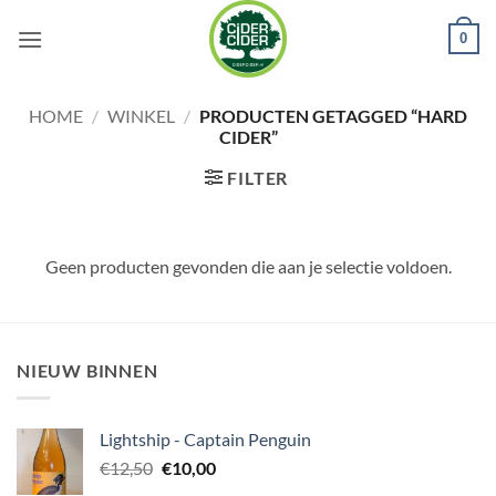
Ga
0
naar
inhoud
HOME
/
WINKEL
/
PRODUCTEN GETAGGED “HARD
CIDER”
FILTER
Geen producten gevonden die aan je selectie voldoen.
NIEUW BINNEN
Lightship - Captain Penguin
Oorspronkelijke
Huidige
€
12,50
€
10,00
prijs
prijs