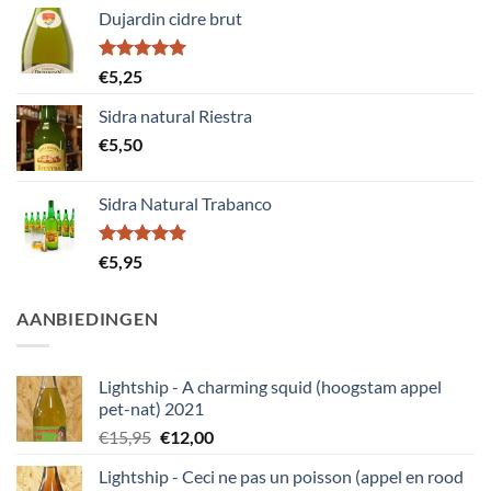
Dujardin cidre brut
Gewaardeerd
€
5,25
5.00
uit 5
Sidra natural Riestra
€
5,50
Sidra Natural Trabanco
Gewaardeerd
€
5,95
5.00
uit 5
AANBIEDINGEN
Lightship - A charming squid (hoogstam appel
pet-nat) 2021
Oorspronkelijke
Huidige
€
15,95
€
12,00
prijs
prijs
Lightship - Ceci ne pas un poisson (appel en rood
was:
is: