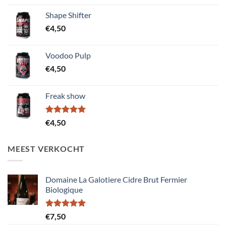
was:
is:
Shape Shifter
€12,50.
€10,00.
€
4,50
Voodoo Pulp
€
4,50
Freak show
Gewaardeerd
€
4,50
5.00
uit 5
MEEST VERKOCHT
Domaine La Galotiere Cidre Brut Fermier
Biologique
Gewaardeerd
€
7,50
5.00
uit 5