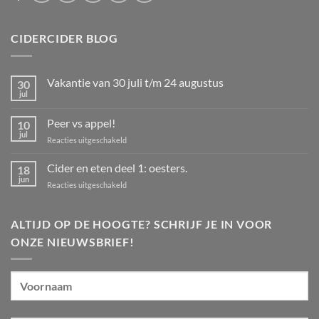
CIDERCIDER BLOG
Vakantie van 30 juli t/m 24 augustus
30
jul
Geen
reacties
op
Peer vs appel!
10
Vakantie
van
jul
voor
Reacties uitgeschakeld
30
Peer
juli
t/m
vs
Cider en eten deel 1: oesters.
18
24
appel!
jun
augustus
voor
Reacties uitgeschakeld
Cider
en
eten
ALTIJD OP DE HOOGTE? SCHRIJF JE IN VOOR
deel
ONZE NIEUWSBRIEF!
1:
oesters.