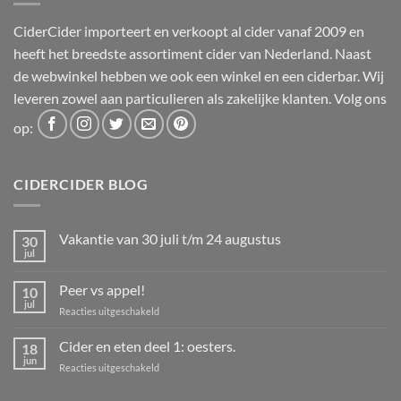
CiderCider importeert en verkoopt al cider vanaf 2009 en
heeft het breedste assortiment cider van Nederland. Naast
de webwinkel hebben we ook een winkel en een ciderbar. Wij
leveren zowel aan particulieren als zakelijke klanten. Volg ons
op:
CIDERCIDER BLOG
Vakantie van 30 juli t/m 24 augustus
30
jul
Geen
reacties
op
Peer vs appel!
10
Vakantie
van
jul
voor
Reacties uitgeschakeld
30
Peer
juli
t/m
vs
Cider en eten deel 1: oesters.
18
24
appel!
jun
augustus
voor
Reacties uitgeschakeld
Cider
en