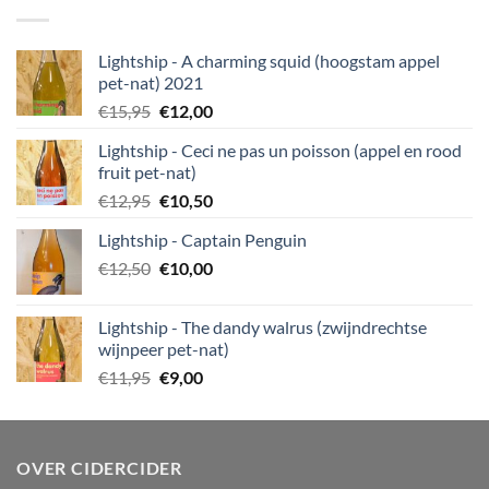
Lightship - A charming squid (hoogstam appel
pet-nat) 2021
Oorspronkelijke
Huidige
€
15,95
€
12,00
prijs
prijs
Lightship - Ceci ne pas un poisson (appel en rood
was:
is:
fruit pet-nat)
€15,95.
€12,00.
Oorspronkelijke
Huidige
€
12,95
€
10,50
prijs
prijs
Lightship - Captain Penguin
was:
is:
Oorspronkelijke
Huidige
€
12,50
€12,95.
€
10,00
€10,50.
prijs
prijs
was:
is:
Lightship - The dandy walrus (zwijndrechtse
€12,50.
€10,00.
wijnpeer pet-nat)
Oorspronkelijke
Huidige
€
11,95
€
9,00
prijs
prijs
was:
is:
€11,95.
€9,00.
OVER CIDERCIDER