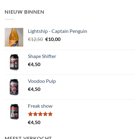
NIEUW BINNEN
Lightship - Captain Penguin
Oorspronkelijke
Huidige
€
12,50
€
10,00
prijs
prijs
was:
is:
Shape Shifter
€12,50.
€10,00.
€
4,50
Voodoo Pulp
€
4,50
Freak show
Gewaardeerd
€
4,50
5.00
uit 5
MEEST VERKOCHT