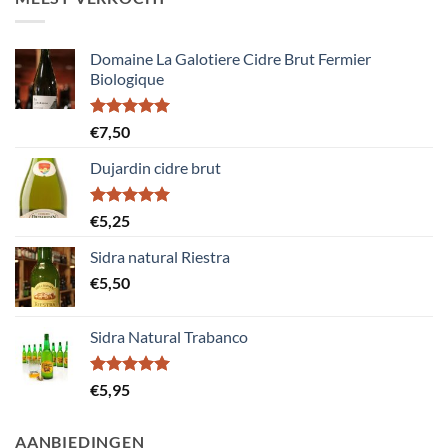
Domaine La Galotiere Cidre Brut Fermier
Biologique
Gewaardeerd
€
7,50
5.00
uit 5
Dujardin cidre brut
Gewaardeerd
€
5,25
5.00
uit 5
Sidra natural Riestra
€
5,50
Sidra Natural Trabanco
Gewaardeerd
€
5,95
5.00
uit 5
AANBIEDINGEN