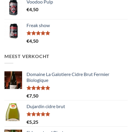
Voodoo Pulp
€
4,50
Freak show
Gewaardeerd
€
4,50
5.00
uit 5
MEEST VERKOCHT
Domaine La Galotiere Cidre Brut Fermier
Biologique
Gewaardeerd
€
7,50
5.00
uit 5
Dujardin cidre brut
Gewaardeerd
€
5,25
5.00
uit 5