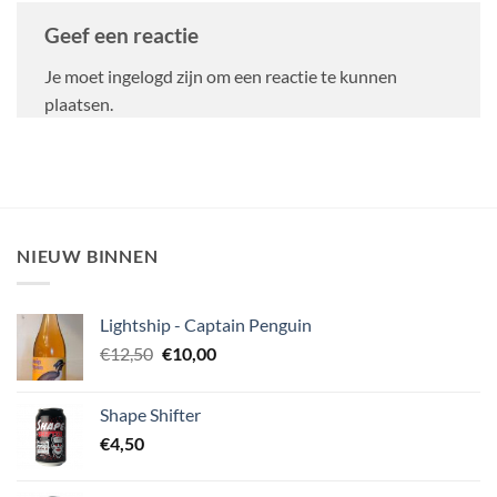
Geef een reactie
Je moet ingelogd zijn om een reactie te kunnen
plaatsen.
NIEUW BINNEN
Lightship - Captain Penguin
Oorspronkelijke
Huidige
€
12,50
€
10,00
prijs
prijs
was:
is:
Shape Shifter
€12,50.
€10,00.
€
4,50