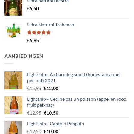
Sidra natural Riestra
€
5,50
Sidra Natural Trabanco
Gewaardeerd
€
5,95
5.00
uit 5
AANBIEDINGEN
Lightship - A charming squid (hoogstam appel
pet-nat) 2021
Oorspronkelijke
Huidige
€
15,95
€
12,00
prijs
prijs
Lightship - Ceci ne pas un poisson (appel en rood
was:
is:
fruit pet-nat)
€15,95.
€12,00.
Oorspronkelijke
Huidige
€
12,95
€
10,50
prijs
prijs
Lightship - Captain Penguin
was:
is:
Oorspronkelijke
Huidige
€
12,50
€12,95.
€
10,00
€10,50.