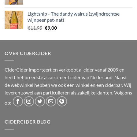
prijs
prijs
was:
is:
Lightship - The dandy walrus (zwijndrechtse
€12,50.
€10,00.
wijnpeer pet-nat)
Oorspronkelijke
Huidige
€
11,95
€
9,00
prijs
prijs
was:
is:
€11,95.
€9,00.
OVER CIDERCIDER
CiderCider importeert en verkoopt al cider vanaf 2009 en
heeft het breedste assortiment cider van Nederland. Naast
de webwinkel hebben we ook een winkel en een ciderbar. Wij
leveren zowel aan particulieren als zakelijke klanten. Volg ons
op:
CIDERCIDER BLOG