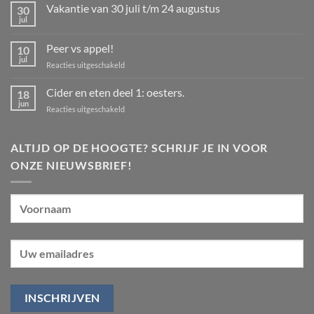
Vakantie van 30 juli t/m 24 augustus
30
jul
Geen
reacties
op
Peer vs appel!
10
Vakantie
van
jul
voor
Reacties uitgeschakeld
30
Peer
juli
t/m
vs
Cider en eten deel 1: oesters.
18
24
appel!
jun
augustus
voor
Reacties uitgeschakeld
Cider
en
eten
ALTIJD OP DE HOOGTE? SCHRIJF JE IN VOOR
deel
ONZE NIEUWSBRIEF!
1:
oesters.