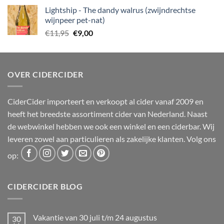
was:
is:
Lightship - The dandy walrus (zwijndrechtse
€12,50.
€10,00.
wijnpeer pet-nat)
Oorspronkelijke
Huidige
€
11,95
€
9,00
prijs
prijs
was:
is:
€11,95.
€9,00.
OVER CIDERCIDER
CiderCider importeert en verkoopt al cider vanaf 2009 en
heeft het breedste assortiment cider van Nederland. Naast
de webwinkel hebben we ook een winkel en een ciderbar. Wij
leveren zowel aan particulieren als zakelijke klanten. Volg ons
op:
CIDERCIDER BLOG
Vakantie van 30 juli t/m 24 augustus
30