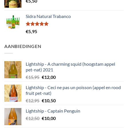
€
5,50
Sidra Natural Trabanco
Gewaardeerd
€
5,95
5.00
uit 5
AANBIEDINGEN
Lightship - A charming squid (hoogstam appel
pet-nat) 2021
Oorspronkelijke
Huidige
€
15,95
€
12,00
prijs
prijs
Lightship - Ceci ne pas un poisson (appel en rood
was:
is:
fruit pet-nat)
€15,95.
€12,00.
Oorspronkelijke
Huidige
€
12,95
€
10,50
prijs
prijs
Lightship - Captain Penguin
was:
is:
Oorspronkelijke
Huidige
€
12,50
€12,95.
€
10,00
€10,50.
prijs
prijs