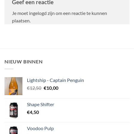
Geef een reactie
Je moet ingelogd zijn om een reactie te kunnen
plaatsen.
NIEUW BINNEN
Lightship - Captain Penguin
Oorspronkelijke
Huidige
€
12,50
€
10,00
prijs
prijs
was:
is:
Shape Shifter
€12,50.
€10,00.
€
4,50
Voodoo Pulp