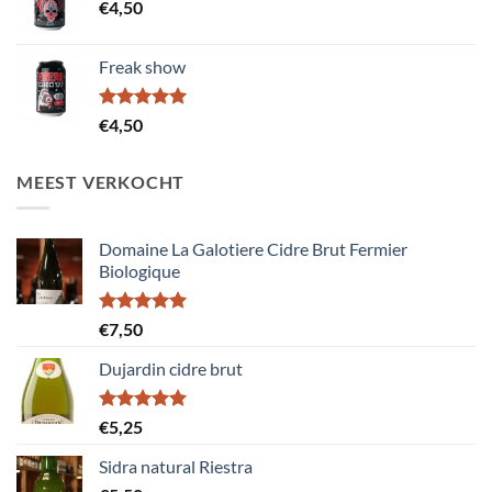
€
4,50
Freak show
Gewaardeerd
€
4,50
5.00
uit 5
MEEST VERKOCHT
Domaine La Galotiere Cidre Brut Fermier
Biologique
Gewaardeerd
€
7,50
5.00
uit 5
Dujardin cidre brut
Gewaardeerd
€
5,25
5.00
uit 5
Sidra natural Riestra