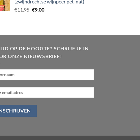
(zwijndrechtse wijnpeer pet-nat)
Oorspronkelijke
Huidige
€
11,95
€
9,00
prijs
prijs
was:
is:
€11,95.
€9,00.
IJD OP DE HOOGTE? SCHRIJF JE IN
OR ONZE NIEUWSBRIEF!