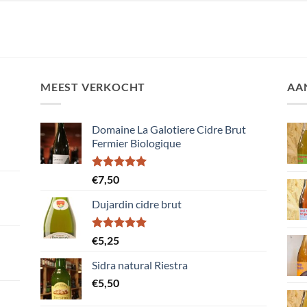
MEEST VERKOCHT
AA
Domaine La Galotiere Cidre Brut
Fermier Biologique
Gewaardeerd
€
7,50
5.00
uit 5
Dujardin cidre brut
Gewaardeerd
€
5,25
5.00
uit 5
Sidra natural Riestra
€
5,50