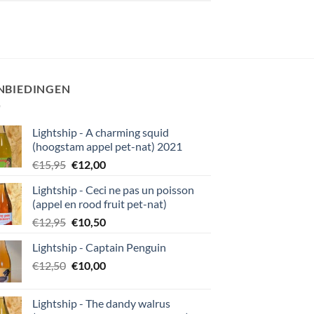
NBIEDINGEN
Lightship - A charming squid
(hoogstam appel pet-nat) 2021
Oorspronkelijke
Huidige
€
15,95
€
12,00
prijs
prijs
Lightship - Ceci ne pas un poisson
was:
is:
(appel en rood fruit pet-nat)
€15,95.
€12,00.
Oorspronkelijke
Huidige
€
12,95
€
10,50
prijs
prijs
Lightship - Captain Penguin
was:
is:
Oorspronkelijke
Huidige
€
12,50
€12,95.
€
10,00
€10,50.
prijs
prijs
was:
is:
Lightship - The dandy walrus
€12,50.
€10,00.