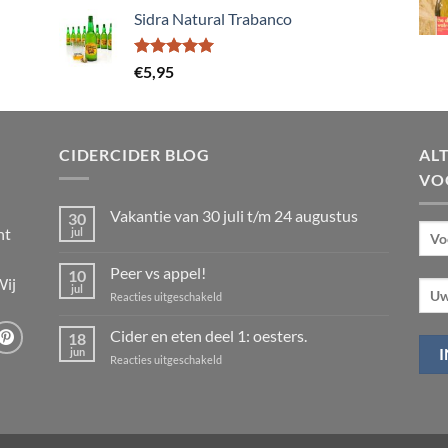
Sidra Natural Trabanco
Gewaardeerd
€
5,95
5.00
uit 5
CIDERCIDER BLOG
ALT
VO
Vakantie van 30 juli t/m 24 augustus
30
nt
jul
Geen
reacties
op
Peer vs appel!
10
Vakantie
Wij
van
jul
voor
Reacties uitgeschakeld
30
Peer
juli
t/m
vs
Cider en eten deel 1: oesters.
18
24
appel!
jun
augustus
voor
Reacties uitgeschakeld
Cider
en
eten
deel
1: