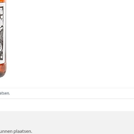
aatsen
.
kunnen plaatsen.