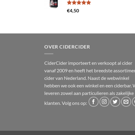
Gewaardeerd
€
4,50
5.00
uit 5
OVER CIDERCIDER
CiderCider importeert en verkoopt al cider
vanaf 2009 en heeft het breedste assortime
cider van Nederland. Naast de webwinkel
hebben we ook een winkel en een ciderbar. 
leveren zowel aan particulieren als zakelijke
klanten. Volg ons op: