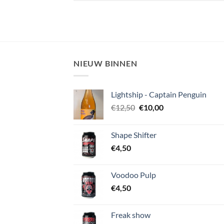
NIEUW BINNEN
Lightship - Captain Penguin
Oorspronkelijke
Huidige
€
12,50
€
10,00
prijs
prijs
was:
is:
Shape Shifter
€12,50.
€10,00.
€
4,50
Voodoo Pulp
€
4,50
Freak show