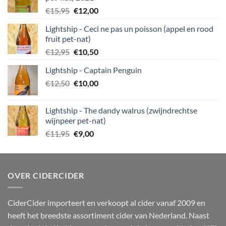
Oorspronkelijke
Huidige
€
15,95
€
12,00
prijs
prijs
Lightship - Ceci ne pas un poisson (appel en rood
was:
is:
fruit pet-nat)
€15,95.
€12,00.
Oorspronkelijke
Huidige
€
12,95
€
10,50
prijs
prijs
Lightship - Captain Penguin
was:
is:
Oorspronkelijke
Huidige
€
12,50
€12,95.
€
10,00
€10,50.
prijs
prijs
was:
is:
Lightship - The dandy walrus (zwijndrechtse
€12,50.
€10,00.
wijnpeer pet-nat)
Oorspronkelijke
Huidige
€
11,95
€
9,00
prijs
prijs
was:
is:
€11,95.
€9,00.
OVER CIDERCIDER
CiderCider importeert en verkoopt al cider vanaf 2009 en
heeft het breedste assortiment cider van Nederland. Naast