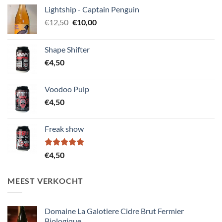
Lightship - Captain Penguin
Oorspronkelijke
Huidige
€
12,50
€
10,00
prijs
prijs
was:
is:
Shape Shifter
€12,50.
€10,00.
€
4,50
Voodoo Pulp
€
4,50
Freak show
Gewaardeerd
€
4,50
5.00
uit 5
MEEST VERKOCHT
Domaine La Galotiere Cidre Brut Fermier
Biologique