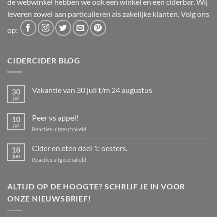
de webwinkel hebben we ook een winkel en een ciderbar. Wij
leveren zowel aan particulieren als zakelijke klanten. Volg ons
op:
CIDERCIDER BLOG
Vakantie van 30 juli t/m 24 augustus
30
jul
Geen
reacties
op
Peer vs appel!
10
Vakantie
van
jul
voor
Reacties uitgeschakeld
30
Peer
juli
t/m
vs
Cider en eten deel 1: oesters.
18
24
appel!
jun
augustus
voor
Reacties uitgeschakeld
Cider
en
eten
ALTIJD OP DE HOOGTE? SCHRIJF JE IN VOOR
deel
ONZE NIEUWSBRIEF!
1:
oesters.