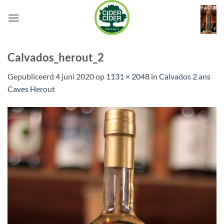
Ga
naar
inhoud
Calvados_herout_2
Gepubliceerd
4 juni 2020
op
1131 × 2048
in
Calvados 2 ans
Caves Herout