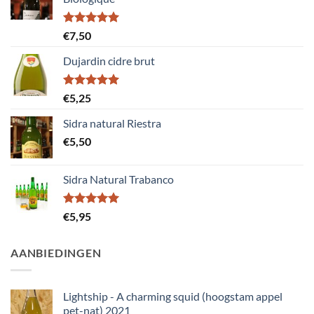
Gewaardeerd
€
7,50
5.00
uit 5
Dujardin cidre brut
Gewaardeerd
€
5,25
5.00
uit 5
Sidra natural Riestra
€
5,50
Sidra Natural Trabanco
Gewaardeerd
€
5,95
5.00
uit 5
AANBIEDINGEN
Lightship - A charming squid (hoogstam appel
pet-nat) 2021