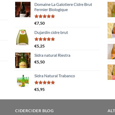
Domaine La Galotiere Cidre Brut
Fermier Biologique
Gewaardeerd
€
7,50
5.00
uit 5
Dujardin cidre brut
Gewaardeerd
€
5,25
5.00
uit 5
Sidra natural Riestra
€
5,50
Sidra Natural Trabanco
Gewaardeerd
€
5,95
5.00
uit 5
CIDERCIDER BLOG
ALT