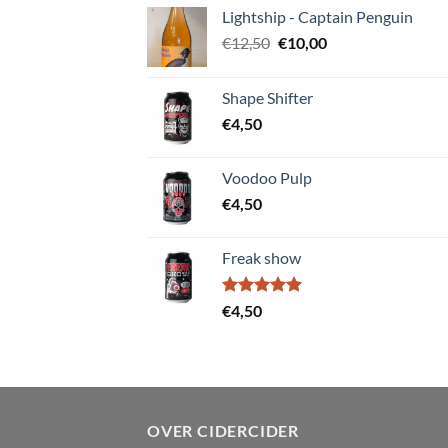
Lightship - Captain Penguin
Oorspronkelijke
Huidige
€
12,50
€
10,00
prijs
prijs
was:
is:
Shape Shifter
€12,50.
€10,00.
€
4,50
Voodoo Pulp
€
4,50
Freak show
Gewaardeerd
€
4,50
5.00
uit 5
OVER CIDERCIDER