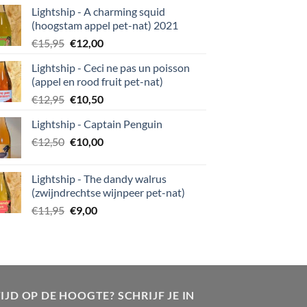
Lightship - A charming squid
(hoogstam appel pet-nat) 2021
Oorspronkelijke
Huidige
€
15,95
€
12,00
prijs
prijs
Lightship - Ceci ne pas un poisson
was:
is:
(appel en rood fruit pet-nat)
€15,95.
€12,00.
Oorspronkelijke
Huidige
€
12,95
€
10,50
prijs
prijs
Lightship - Captain Penguin
was:
is:
Oorspronkelijke
Huidige
€
12,50
€12,95.
€
10,00
€10,50.
prijs
prijs
was:
is:
Lightship - The dandy walrus
€12,50.
€10,00.
(zwijndrechtse wijnpeer pet-nat)
Oorspronkelijke
Huidige
€
11,95
€
9,00
prijs
prijs
was:
is:
€11,95.
€9,00.
IJD OP DE HOOGTE? SCHRIJF JE IN