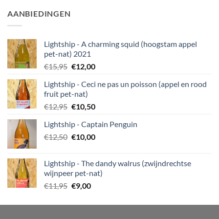
AANBIEDINGEN
Lightship - A charming squid (hoogstam appel
pet-nat) 2021
Oorspronkelijke
Huidige
€
15,95
€
12,00
prijs
prijs
Lightship - Ceci ne pas un poisson (appel en rood
was:
is:
fruit pet-nat)
€15,95.
€12,00.
Oorspronkelijke
Huidige
€
12,95
€
10,50
prijs
prijs
Lightship - Captain Penguin
was:
is:
Oorspronkelijke
Huidige
€
12,50
€12,95.
€
10,00
€10,50.
prijs
prijs
was:
is:
Lightship - The dandy walrus (zwijndrechtse
€12,50.
€10,00.
wijnpeer pet-nat)
Oorspronkelijke
Huidige
€
11,95
€
9,00
prijs
prijs
was:
is:
€11,95.
€9,00.