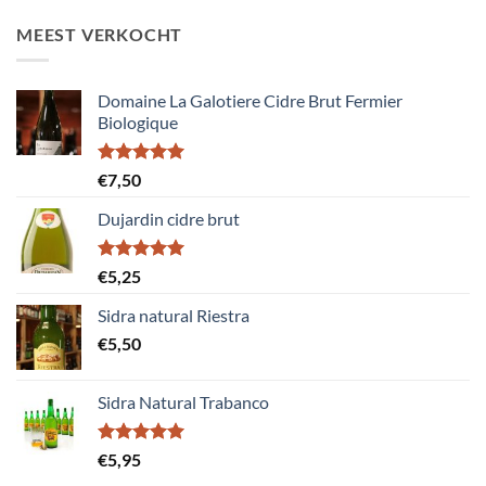
MEEST VERKOCHT
Domaine La Galotiere Cidre Brut Fermier
Biologique
Gewaardeerd
€
7,50
5.00
uit 5
Dujardin cidre brut
Gewaardeerd
€
5,25
5.00
uit 5
Sidra natural Riestra
€
5,50
Sidra Natural Trabanco
Gewaardeerd
€
5,95
5.00
uit 5