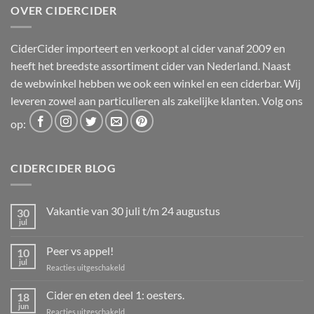
OVER CIDERCIDER
CiderCider importeert en verkoopt al cider vanaf 2009 en
heeft het breedste assortiment cider van Nederland. Naast
de webwinkel hebben we ook een winkel en een ciderbar. Wij
leveren zowel aan particulieren als zakelijke klanten. Volg ons
op:
CIDERCIDER BLOG
Vakantie van 30 juli t/m 24 augustus
30
jul
Geen
reacties
op
Peer vs appel!
10
Vakantie
van
jul
voor
Reacties uitgeschakeld
30
Peer
juli
t/m
vs
Cider en eten deel 1: oesters.
18
24
appel!
jun
augustus
voor
Reacties uitgeschakeld