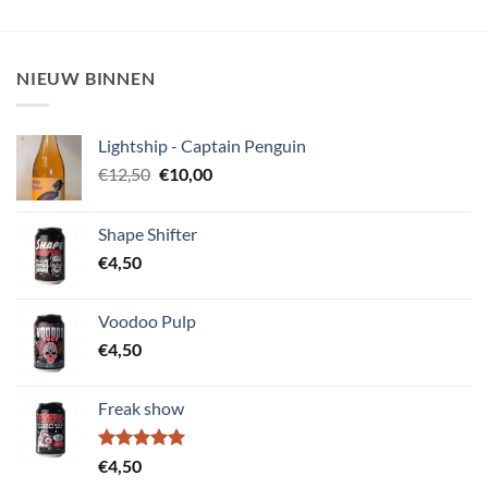
NIEUW BINNEN
Lightship - Captain Penguin
Oorspronkelijke
Huidige
€
12,50
€
10,00
prijs
prijs
was:
is:
Shape Shifter
€12,50.
€10,00.
€
4,50
Voodoo Pulp
€
4,50
Freak show
Gewaardeerd
€
4,50
5.00
uit 5