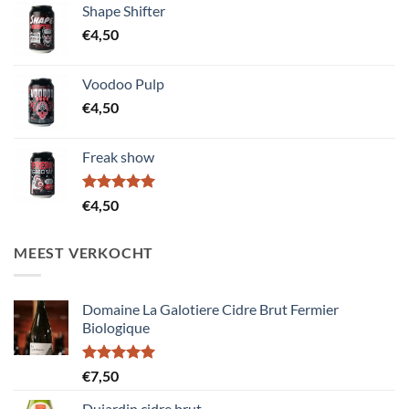
Shape Shifter
€12,50.
€10,00.
€
4,50
Voodoo Pulp
€
4,50
Freak show
Gewaardeerd
€
4,50
5.00
uit 5
MEEST VERKOCHT
Domaine La Galotiere Cidre Brut Fermier
Biologique
Gewaardeerd
€
7,50
5.00
uit 5
Dujardin cidre brut