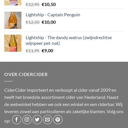
Oorspronkelijke
Huidige
€
12,95
€
10,50
prijs
prijs
Lightship - Captain Penguin
was:
is:
Oorspronkelijke
Huidige
€
12,50
€12,95.
€
10,00
€10,50.
prijs
prijs
was:
is:
Lightship - The dandy walrus (zwijndrechtse
€12,50.
€10,00.
wijnpeer pet-nat)
Oorspronkelijke
Huidige
€
11,95
€
9,00
prijs
prijs
was:
is:
€11,95.
€9,00.
OVER CIDERCIDER
CiderCider importeert en verkoopt al cider vanaf 2009 en
heeft het breedste assortiment cider van Nederland. Naast
de webwinkel hebben we ook een winkel en een ciderbar. Wij
leveren zowel aan particulieren als zakelijke klanten. Volg ons
op: