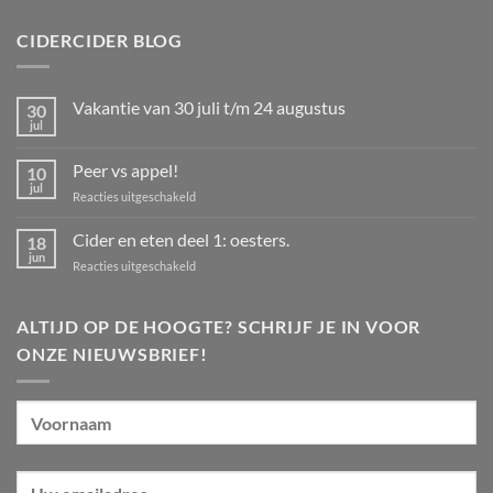
CIDERCIDER BLOG
Vakantie van 30 juli t/m 24 augustus
30
jul
Geen
reacties
op
Peer vs appel!
10
Vakantie
van
jul
voor
Reacties uitgeschakeld
30
Peer
juli
t/m
vs
Cider en eten deel 1: oesters.
18
24
appel!
jun
augustus
voor
Reacties uitgeschakeld
Cider
en
eten
ALTIJD OP DE HOOGTE? SCHRIJF JE IN VOOR
deel
ONZE NIEUWSBRIEF!
1:
oesters.