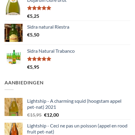
Gewaardeerd
€
5,25
5.00
uit 5
Sidra natural Riestra
€
5,50
Sidra Natural Trabanco
Gewaardeerd
€
5,95
5.00
uit 5
AANBIEDINGEN
Lightship - A charming squid (hoogstam appel
pet-nat) 2021
Oorspronkelijke
Huidige
€
15,95
€
12,00
prijs
prijs
Lightship - Ceci ne pas un poisson (appel en rood
was:
is:
fruit pet-nat)
€15,95.
€12,00.