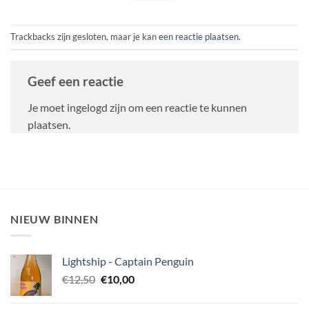
Trackbacks zijn gesloten, maar je kan
een reactie plaatsen
.
Geef een reactie
Je moet ingelogd zijn om een reactie te kunnen
plaatsen.
NIEUW BINNEN
Lightship - Captain Penguin
Oorspronkelijke
Huidige
€
12,50
€
10,00
prijs
prijs
was:
is: