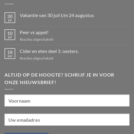
Vakantie van 30 juli t/m 24 augustus
30
jul
Geen
reacties
op
Peer vs appel!
10
Vakantie
van
jul
voor
Reacties uitgeschakeld
30
Peer
juli
t/m
vs
Cider en eten deel 1: oesters.
18
24
appel!
jun
augustus
voor
Reacties uitgeschakeld
Cider
en
eten
ALTIJD OP DE HOOGTE? SCHRIJF JE IN VOOR
deel
ONZE NIEUWSBRIEF!
1:
oesters.