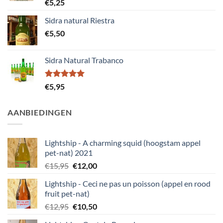
Gewaardeerd
€
5,25
5.00
uit 5
Sidra natural Riestra
€
5,50
Sidra Natural Trabanco
Gewaardeerd
€
5,95
5.00
uit 5
AANBIEDINGEN
Lightship - A charming squid (hoogstam appel
pet-nat) 2021
Oorspronkelijke
Huidige
€
15,95
€
12,00
prijs
prijs
Lightship - Ceci ne pas un poisson (appel en rood
was:
is:
fruit pet-nat)
€15,95.
€12,00.
Oorspronkelijke
Huidige
€
12,95
€
10,50
prijs
prijs