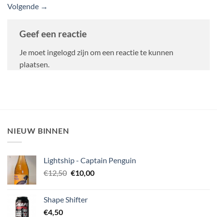
Volgende
→
Geef een reactie
Je moet ingelogd zijn om een reactie te kunnen
plaatsen.
NIEUW BINNEN
Lightship - Captain Penguin
Oorspronkelijke
Huidige
€
12,50
€
10,00
prijs
prijs
was:
is:
Shape Shifter
€12,50.
€10,00.
€
4,50