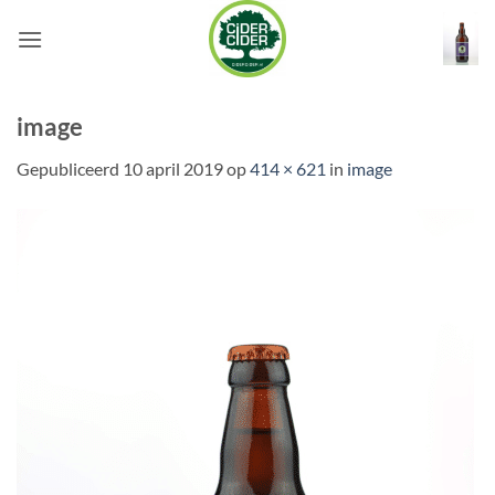
Ga
naar
inhoud
image
Gepubliceerd
10 april 2019
op
414 × 621
in
image