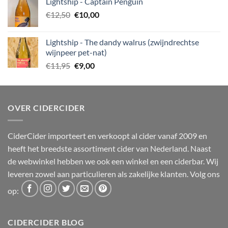
Lightship - Captain Penguin
was:
is:
Oorspronkelijke
Huidige
€
12,50
€12,95.
€
10,00
€10,50.
prijs
prijs
was:
is:
Lightship - The dandy walrus (zwijndrechtse
€12,50.
€10,00.
wijnpeer pet-nat)
Oorspronkelijke
Huidige
€
11,95
€
9,00
prijs
prijs
was:
is:
€11,95.
€9,00.
OVER CIDERCIDER
CiderCider importeert en verkoopt al cider vanaf 2009 en
heeft het breedste assortiment cider van Nederland. Naast
de webwinkel hebben we ook een winkel en een ciderbar. Wij
leveren zowel aan particulieren als zakelijke klanten. Volg ons
op:
CIDERCIDER BLOG