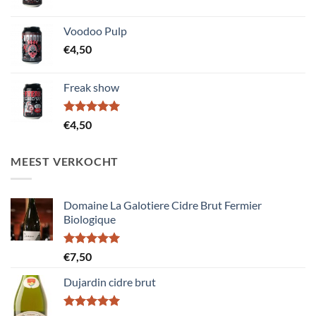
Voodoo Pulp
€
4,50
Freak show
Gewaardeerd
€
4,50
5.00
uit 5
MEEST VERKOCHT
Domaine La Galotiere Cidre Brut Fermier
Biologique
Gewaardeerd
€
7,50
5.00
uit 5
Dujardin cidre brut