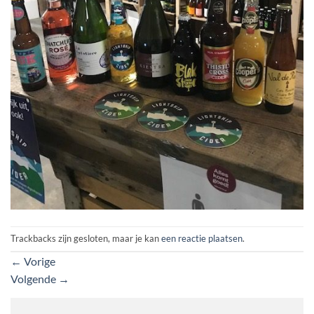
Trackbacks zijn gesloten, maar je kan
een reactie plaatsen
.
←
Vorige
Volgende
→