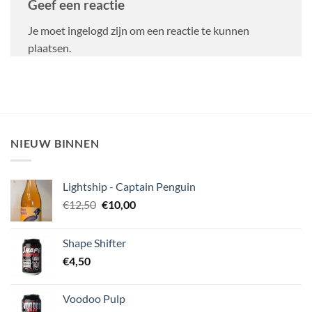
Geef een reactie
Je moet ingelogd zijn om een reactie te kunnen
plaatsen.
NIEUW BINNEN
Lightship - Captain Penguin
Oorspronkelijke
Huidige
€
12,50
€
10,00
prijs
prijs
was:
is:
Shape Shifter
€12,50.
€10,00.
€
4,50
Voodoo Pulp