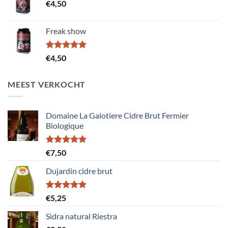
€
4,50
Freak show
Gewaardeerd
€
4,50
5.00
uit 5
MEEST VERKOCHT
Domaine La Galotiere Cidre Brut Fermier
Biologique
Gewaardeerd
€
7,50
5.00
uit 5
Dujardin cidre brut
Gewaardeerd
€
5,25
5.00
uit 5
Sidra natural Riestra