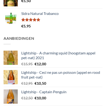
€
5,50
Sidra Natural Trabanco
Gewaardeerd
€
5,95
5.00
uit 5
AANBIEDINGEN
Lightship - A charming squid (hoogstam appel
pet-nat) 2021
Oorspronkelijke
Huidige
€
15,95
€
12,00
prijs
prijs
Lightship - Ceci ne pas un poisson (appel en rood
was:
is:
fruit pet-nat)
€15,95.
€12,00.
Oorspronkelijke
Huidige
€
12,95
€
10,50
prijs
prijs
Lightship - Captain Penguin
was:
is:
Oorspronkelijke
Huidige
€
12,50
€12,95.
€
10,00
€10,50.
prijs
prijs