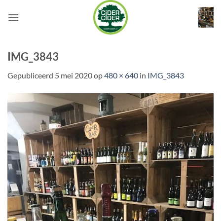
Ga
naar
inhoud
IMG_3843
Gepubliceerd
5 mei 2020
op
480 × 640
in
IMG_3843