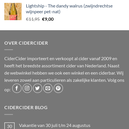
was:
is:
Lightship - The dandy walrus (zwijndrechtse
€12,50.
€10,00.
wijnpeer pet-nat)
Oorspronkelijke
Huidige
€
11,95
€
9,00
prijs
prijs
was:
is:
€11,95.
€9,00.
OVER CIDERCIDER
CiderCider importeert en verkoopt al cider vanaf 2009 en
heeft het breedste assortiment cider van Nederland. Naast
de webwinkel hebben we ook een winkel en een ciderbar. Wij
leveren zowel aan particulieren als zakelijke klanten. Volg ons
op:
CIDERCIDER BLOG
Vakantie van 30 juli t/m 24 augustus
30