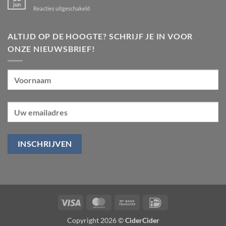
appel!
jun
augustus
voor
Reacties uitgeschakeld
Cider
en
eten
ALTIJD OP DE HOOGTE? SCHRIJF JE IN VOOR
deel
ONZE NIEUWSBRIEF!
1:
oesters.
Visa
MasterCard
Bank
IDeal
Transfer
Copyright 2026 ©
CiderCider