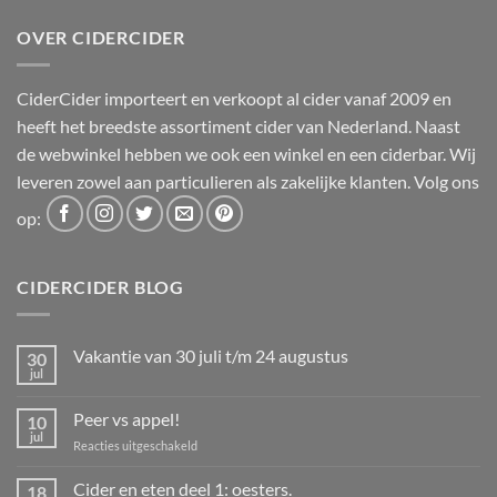
€11,95.
€9,00.
OVER CIDERCIDER
CiderCider importeert en verkoopt al cider vanaf 2009 en
heeft het breedste assortiment cider van Nederland. Naast
de webwinkel hebben we ook een winkel en een ciderbar. Wij
leveren zowel aan particulieren als zakelijke klanten. Volg ons
op:
CIDERCIDER BLOG
Vakantie van 30 juli t/m 24 augustus
30
jul
Geen
reacties
op
Peer vs appel!
10
Vakantie
van
jul
voor
Reacties uitgeschakeld
30
Peer
juli
t/m
vs
Cider en eten deel 1: oesters.
18
24