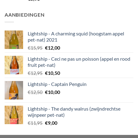
5.00
uit 5
AANBIEDINGEN
Lightship - A charming squid (hoogstam appel
pet-nat) 2021
Oorspronkelijke
Huidige
€
15,95
€
12,00
prijs
prijs
Lightship - Ceci ne pas un poisson (appel en rood
was:
is:
fruit pet-nat)
€15,95.
€12,00.
Oorspronkelijke
Huidige
€
12,95
€
10,50
prijs
prijs
Lightship - Captain Penguin
was:
is:
Oorspronkelijke
Huidige
€
12,50
€12,95.
€
10,00
€10,50.
prijs
prijs
was:
is:
Lightship - The dandy walrus (zwijndrechtse
€12,50.
€10,00.
wijnpeer pet-nat)
Oorspronkelijke
Huidige
€
11,95
€
9,00
prijs
prijs
was:
is: