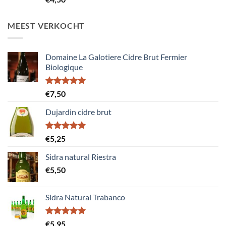
5.00
uit 5
MEEST VERKOCHT
Domaine La Galotiere Cidre Brut Fermier
Biologique
Gewaardeerd
€
7,50
5.00
uit 5
Dujardin cidre brut
Gewaardeerd
€
5,25
5.00
uit 5
Sidra natural Riestra
€
5,50
Sidra Natural Trabanco
Gewaardeerd
€
5,95