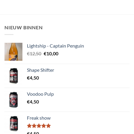
NIEUW BINNEN
Lightship - Captain Penguin
Oorspronkelijke
Huidige
€
12,50
€
10,00
prijs
prijs
was:
is:
Shape Shifter
€12,50.
€10,00.
€
4,50
Voodoo Pulp
€
4,50
Freak show
Gewaardeerd
€
4,50