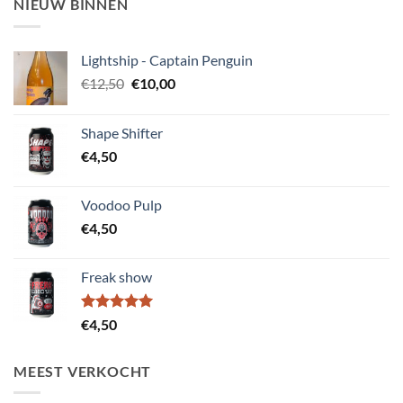
NIEUW BINNEN
Lightship - Captain Penguin
Oorspronkelijke
Huidige
€
12,50
€
10,00
prijs
prijs
was:
is:
Shape Shifter
€12,50.
€10,00.
€
4,50
Voodoo Pulp
€
4,50
Freak show
Gewaardeerd
€
4,50
5.00
uit 5
MEEST VERKOCHT