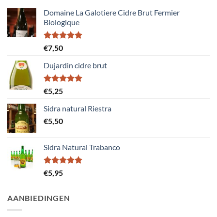
Domaine La Galotiere Cidre Brut Fermier
Biologique
Gewaardeerd
€
7,50
5.00
uit 5
Dujardin cidre brut
Gewaardeerd
€
5,25
5.00
uit 5
Sidra natural Riestra
€
5,50
Sidra Natural Trabanco
Gewaardeerd
€
5,95
5.00
uit 5
AANBIEDINGEN