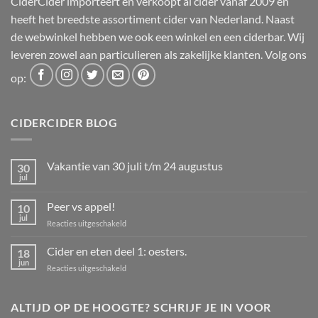
CiderCider importeert en verkoopt al cider vanaf 2009 en
heeft het breedste assortiment cider van Nederland. Naast
de webwinkel hebben we ook een winkel en een ciderbar. Wij
leveren zowel aan particulieren als zakelijke klanten. Volg ons
op:
CIDERCIDER BLOG
Vakantie van 30 juli t/m 24 augustus
30
jul
Geen
reacties
op
Peer vs appel!
10
Vakantie
van
jul
voor
Reacties uitgeschakeld
30
Peer
juli
t/m
vs
Cider en eten deel 1: oesters.
18
24
appel!
jun
augustus
voor
Reacties uitgeschakeld
Cider
en
eten
ALTIJD OP DE HOOGTE? SCHRIJF JE IN VOOR
deel