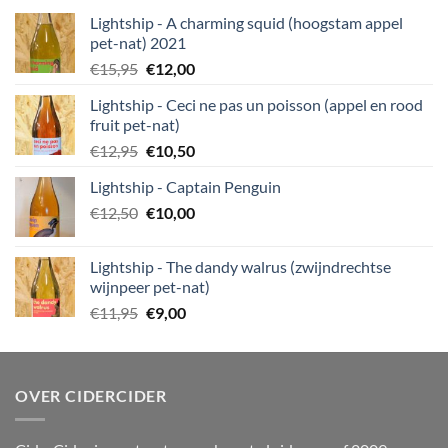
Lightship - A charming squid (hoogstam appel
pet-nat) 2021
Oorspronkelijke
Huidige
€
15,95
€
12,00
prijs
prijs
Lightship - Ceci ne pas un poisson (appel en rood
was:
is:
fruit pet-nat)
€15,95.
€12,00.
Oorspronkelijke
Huidige
€
12,95
€
10,50
prijs
prijs
Lightship - Captain Penguin
was:
is:
Oorspronkelijke
Huidige
€
12,50
€12,95.
€
10,00
€10,50.
prijs
prijs
was:
is:
Lightship - The dandy walrus (zwijndrechtse
€12,50.
€10,00.
wijnpeer pet-nat)
Oorspronkelijke
Huidige
€
11,95
€
9,00
prijs
prijs
was:
is:
€11,95.
€9,00.
OVER CIDERCIDER