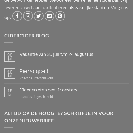
leveren zowel aan particulieren als zakelijke klanten. Volg ons
op:
CIDERCIDER BLOG
Vakantie van 30 juli t/m 24 augustus
30
jul
Geen
reacties
op
Peer vs appel!
10
Vakantie
van
jul
voor
Reacties uitgeschakeld
30
Peer
juli
t/m
vs
Cider en eten deel 1: oesters.
18
24
appel!
jun
augustus
voor
Reacties uitgeschakeld
Cider
en
eten
ALTIJD OP DE HOOGTE? SCHRIJF JE IN VOOR
deel
ONZE NIEUWSBRIEF!
1:
oesters.