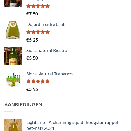
Gewaardeerd
€
7,50
5.00
uit 5
Dujardin cidre brut
Gewaardeerd
€
5,25
5.00
uit 5
Sidra natural Riestra
€
5,50
Sidra Natural Trabanco
Gewaardeerd
€
5,95
5.00
uit 5
AANBIEDINGEN
Lightship - A charming squid (hoogstam appel
pet-nat) 2021