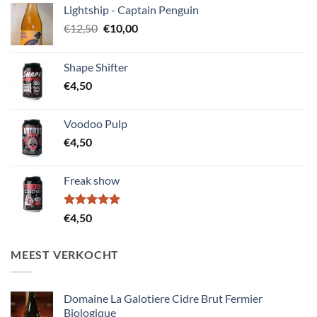
Lightship - Captain Penguin
Oorspronkelijke
Huidige
€
12,50
€
10,00
prijs
prijs
was:
is:
Shape Shifter
€12,50.
€10,00.
€
4,50
Voodoo Pulp
€
4,50
Freak show
Gewaardeerd
€
4,50
5.00
uit 5
MEEST VERKOCHT
Domaine La Galotiere Cidre Brut Fermier
Biologique