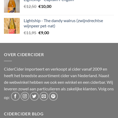
was:
is:
Oorspronkelijke
Huidige
€
12,50
€12,95.
€
10,00
€10,50.
prijs
prijs
was:
is:
Lightship - The dandy walrus (zwijndrechtse
€12,50.
€10,00.
wijnpeer pet-nat)
Oorspronkelijke
Huidige
€
11,95
€
9,00
prijs
prijs
was:
is:
€11,95.
€9,00.
OVER CIDERCIDER
CiderCider importeert en verkoopt al cider vanaf 2009 en
heeft het breedste assortiment cider van Nederland. Naast
de webwinkel hebben we ook een winkel en een ciderbar. Wij
leveren zowel aan particulieren als zakelijke klanten. Volg ons
op:
CIDERCIDER BLOG