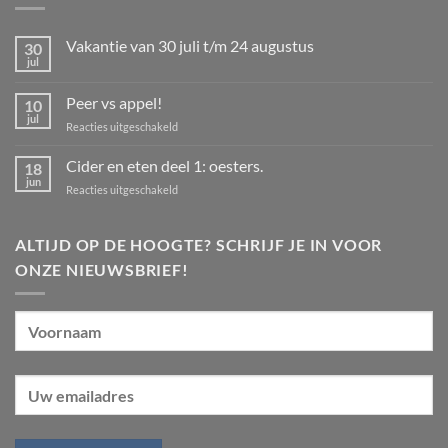
Vakantie van 30 juli t/m 24 augustus
30
jul
Geen
reacties
op
Peer vs appel!
10
Vakantie
van
jul
voor
Reacties uitgeschakeld
30
Peer
juli
t/m
vs
Cider en eten deel 1: oesters.
18
24
appel!
jun
augustus
voor
Reacties uitgeschakeld
Cider
en
eten
ALTIJD OP DE HOOGTE? SCHRIJF JE IN VOOR
deel
ONZE NIEUWSBRIEF!
1:
oesters.