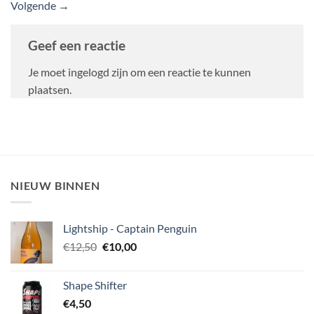
Volgende
→
Geef een reactie
Je moet ingelogd zijn om een reactie te kunnen
plaatsen.
NIEUW BINNEN
Lightship - Captain Penguin
Oorspronkelijke
Huidige
€
12,50
€
10,00
prijs
prijs
was:
is:
Shape Shifter
€12,50.
€10,00.
€
4,50