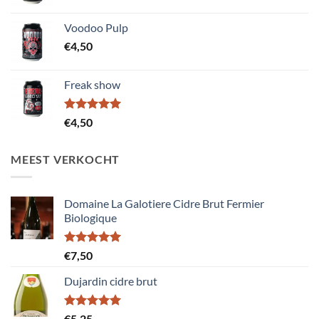
Voodoo Pulp
€
4,50
Freak show
Gewaardeerd
€
4,50
5.00
uit 5
MEEST VERKOCHT
Domaine La Galotiere Cidre Brut Fermier
Biologique
Gewaardeerd
€
7,50
5.00
uit 5
Dujardin cidre brut
Gewaardeerd
€
5,25