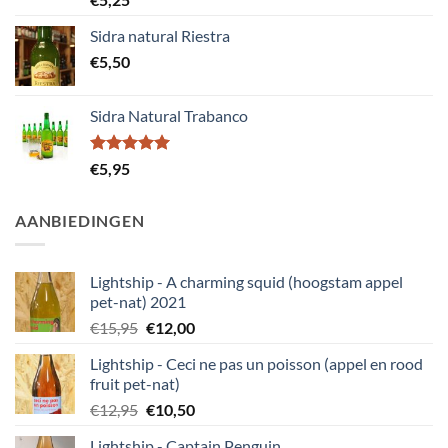
5.00
uit 5
Sidra natural Riestra
€
5,50
Sidra Natural Trabanco
Gewaardeerd
€
5,95
5.00
uit 5
AANBIEDINGEN
Lightship - A charming squid (hoogstam appel
pet-nat) 2021
Oorspronkelijke
Huidige
€
15,95
€
12,00
prijs
prijs
Lightship - Ceci ne pas un poisson (appel en rood
was:
is:
fruit pet-nat)
€15,95.
€12,00.
Oorspronkelijke
Huidige
€
12,95
€
10,50
prijs
prijs
Lightship - Captain Penguin