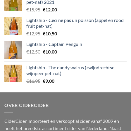
pet-nat) 2021
Oorspronkelijke
Huidige
€
15,95
€
12,00
prijs
prijs
Lightship - Ceci ne pas un poisson (appel en rood
was:
is:
fruit pet-nat)
€15,95.
€12,00.
Oorspronkelijke
Huidige
€
12,95
€
10,50
prijs
prijs
Lightship - Captain Penguin
was:
is:
Oorspronkelijke
Huidige
€
12,50
€12,95.
€
10,00
€10,50.
prijs
prijs
was:
is:
Lightship - The dandy walrus (zwijndrechtse
€12,50.
€10,00.
wijnpeer pet-nat)
Oorspronkelijke
Huidige
€
11,95
€
9,00
prijs
prijs
was:
is:
€11,95.
€9,00.
OVER CIDERCIDER
CiderCider importeert en verkoopt al cider vanaf 2009 en
heeft het breedste assortiment cider van Nederland. Naast