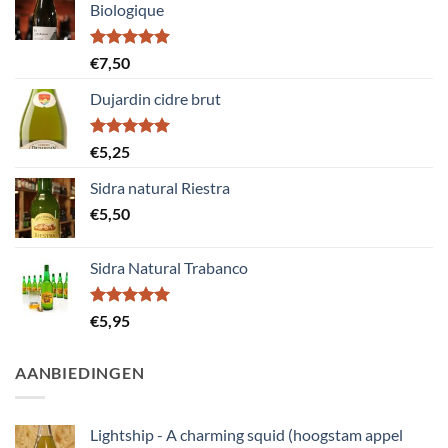
Biologique
Gewaardeerd
€
7,50
5.00
uit 5
Dujardin cidre brut
Gewaardeerd
€
5,25
5.00
uit 5
Sidra natural Riestra
€
5,50
Sidra Natural Trabanco
Gewaardeerd
€
5,95
5.00
uit 5
AANBIEDINGEN
Lightship - A charming squid (hoogstam appel