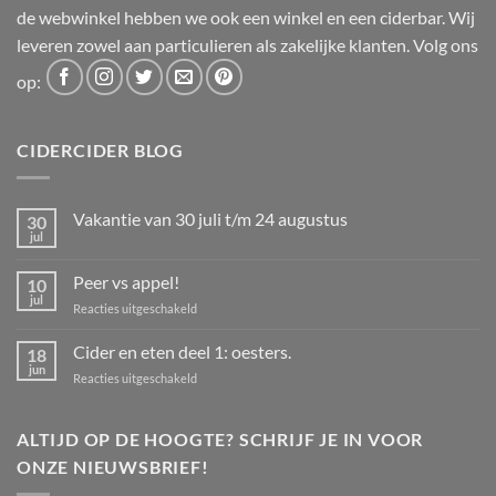
de webwinkel hebben we ook een winkel en een ciderbar. Wij
leveren zowel aan particulieren als zakelijke klanten. Volg ons
op:
CIDERCIDER BLOG
Vakantie van 30 juli t/m 24 augustus
30
jul
Geen
reacties
op
Peer vs appel!
10
Vakantie
van
jul
voor
Reacties uitgeschakeld
30
Peer
juli
t/m
vs
Cider en eten deel 1: oesters.
18
24
appel!
jun
augustus
voor
Reacties uitgeschakeld
Cider
en
eten
ALTIJD OP DE HOOGTE? SCHRIJF JE IN VOOR
deel
ONZE NIEUWSBRIEF!
1:
oesters.