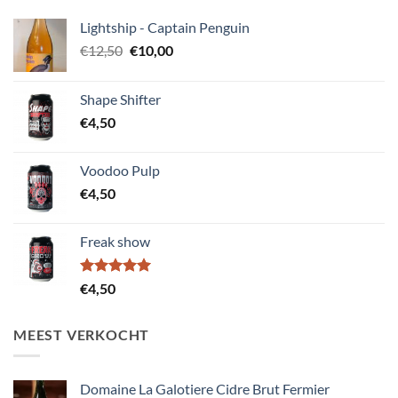
Lightship - Captain Penguin
Oorspronkelijke
Huidige
€
12,50
€
10,00
prijs
prijs
was:
is:
Shape Shifter
€12,50.
€10,00.
€
4,50
Voodoo Pulp
€
4,50
Freak show
Gewaardeerd
€
4,50
5.00
uit 5
MEEST VERKOCHT
Domaine La Galotiere Cidre Brut Fermier