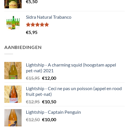
€
5,50
Sidra Natural Trabanco
Gewaardeerd
€
5,95
5.00
uit 5
AANBIEDINGEN
Lightship - A charming squid (hoogstam appel
pet-nat) 2021
Oorspronkelijke
Huidige
€
15,95
€
12,00
prijs
prijs
Lightship - Ceci ne pas un poisson (appel en rood
was:
is:
fruit pet-nat)
€15,95.
€12,00.
Oorspronkelijke
Huidige
€
12,95
€
10,50
prijs
prijs
Lightship - Captain Penguin
was:
is:
Oorspronkelijke
Huidige
€
12,50
€12,95.
€
10,00
€10,50.
prijs
prijs