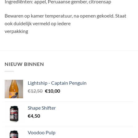
I
ngrediënten: appel, Peruaanse gember, citroensap
Bewaren op kamer temperatuur, na openen gekoeld. Sta
at
ook duidelijk vermeld op iedere
verpakking
NIEUW BINNEN
Lightship - Captain Penguin
Oorspronkelijke
Huidige
€
12,50
€
10,00
prijs
prijs
was:
is:
Shape Shifter
€12,50.
€10,00.
€
4,50
Voodoo Pulp