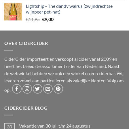
was:
is:
Lightship - The dandy walrus (zwijndrechtse
€12,50.
€10,00.
wijnpeer pet-nat)
Oorspronkelijke
Huidige
€
11,95
€
9,00
prijs
prijs
was:
is:
€11,95.
€9,00.
OVER CIDERCIDER
CiderCider importeert en verkoopt al cider vanaf 2009 en
heeft het breedste assortiment cider van Nederland. Naast
de webwinkel hebben we ook een winkel en een ciderbar. Wij
leveren zowel aan particulieren als zakelijke klanten. Volg ons
op:
CIDERCIDER BLOG
Vakantie van 30 juli t/m 24 augustus
30