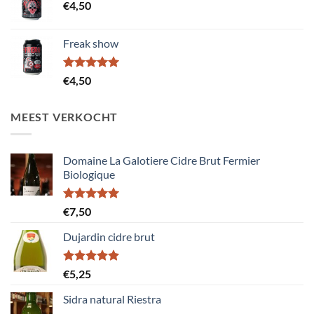
€
4,50
Freak show
Gewaardeerd
€
4,50
5.00
uit 5
MEEST VERKOCHT
Domaine La Galotiere Cidre Brut Fermier
Biologique
Gewaardeerd
€
7,50
5.00
uit 5
Dujardin cidre brut
Gewaardeerd
€
5,25
5.00
uit 5
Sidra natural Riestra