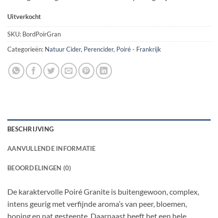
Uitverkocht
SKU:
BordPoirGran
Categorieën:
Natuur Cider
,
Perencider
,
Poiré - Frankrijk
BESCHRIJVING
AANVULLENDE INFORMATIE
BEOORDELINGEN (0)
De karaktervolle Poiré Granite is buitengewoon, complex,
intens geurig met verfijnde aroma’s van peer, bloemen,
honing en nat gesteente. Daarnaast heeft het een hele