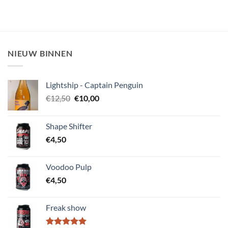
€12,50.
€10,00.
NIEUW BINNEN
Lightship - Captain Penguin
Oorspronkelijke
Huidige
€
12,50
€
10,00
prijs
prijs
was:
is:
Shape Shifter
€12,50.
€10,00.
€
4,50
Voodoo Pulp
€
4,50
Freak show