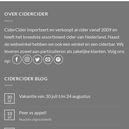
was:
is:
€11,95.
€9,00.
OVER CIDERCIDER
CiderCider importeert en verkoopt al cider vanaf 2009 en
heeft het breedste assortiment cider van Nederland. Naast
de webwinkel hebben we ook een winkel en een ciderbar. Wij
leveren zowel aan particulieren als zakelijke klanten. Volg ons
op:
CIDERCIDER BLOG
Vakantie van 30 juli t/m 24 augustus
30
jul
Geen
reacties
op
Peer vs appel!
10
Vakantie
van
jul
voor
Reacties uitgeschakeld
30
Peer
juli
t/m
vs