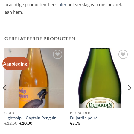
prachtige producten. Lees
hier
het verslag van ons bezoek
aan hem.
GERELATEERDE PRODUCTEN
Aanbieding!
Voeg toe
Voeg toe
aan
aan
wensenlijst
wensenlijst
CIDER
PERENCIDER
Lightship – Captain Penguin
Dujardin poiré
Oorspronkelijke
Huidige
€
12,50
€
10,00
€
5,75
prijs
prijs
was:
is: