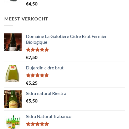
Gewaardeerd
€
4,50
5.00
uit 5
MEEST VERKOCHT
Domaine La Galotiere Cidre Brut Fermier
Biologique
Gewaardeerd
€
7,50
5.00
uit 5
Dujardin cidre brut
Gewaardeerd
€
5,25
5.00
uit 5
Sidra natural Riestra
€
5,50
Sidra Natural Trabanco