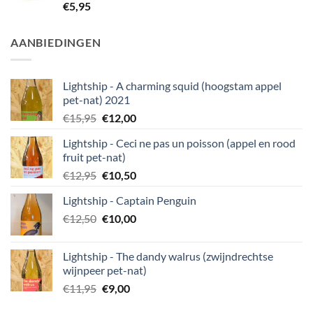
Gewaardeerd
€
5,95
5.00
uit 5
AANBIEDINGEN
Lightship - A charming squid (hoogstam appel
pet-nat) 2021
Oorspronkelijke
Huidige
€
15,95
€
12,00
prijs
prijs
Lightship - Ceci ne pas un poisson (appel en rood
was:
is:
fruit pet-nat)
€15,95.
€12,00.
Oorspronkelijke
Huidige
€
12,95
€
10,50
prijs
prijs
Lightship - Captain Penguin
was:
is:
Oorspronkelijke
Huidige
€
12,50
€12,95.
€
10,00
€10,50.
prijs
prijs
was:
is:
Lightship - The dandy walrus (zwijndrechtse
€12,50.
€10,00.
wijnpeer pet-nat)
Oorspronkelijke
Huidige
€
11,95
€
9,00
prijs
prijs