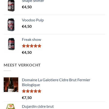
Shape Shifter
€12,50.
€10,00.
€
4,50
Voodoo Pulp
€
4,50
Freak show
Gewaardeerd
€
4,50
5.00
uit 5
MEEST VERKOCHT
Domaine La Galotiere Cidre Brut Fermier
Biologique
Gewaardeerd
€
7,50
5.00
uit 5
Dujardin cidre brut