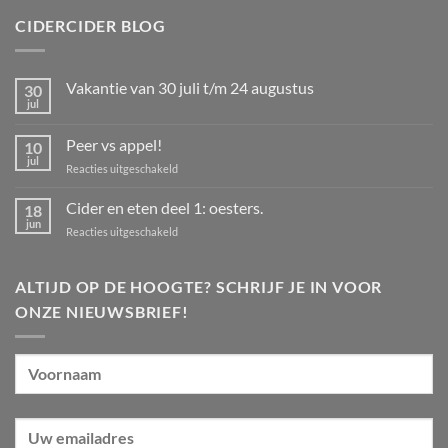
CIDERCIDER BLOG
Vakantie van 30 juli t/m 24 augustus
30
jul
Geen
reacties
op
Peer vs appel!
10
Vakantie
van
jul
voor
Reacties uitgeschakeld
30
Peer
juli
t/m
vs
Cider en eten deel 1: oesters.
18
24
appel!
jun
augustus
voor
Reacties uitgeschakeld
Cider
en
eten
ALTIJD OP DE HOOGTE? SCHRIJF JE IN VOOR
deel
ONZE NIEUWSBRIEF!
1:
oesters.