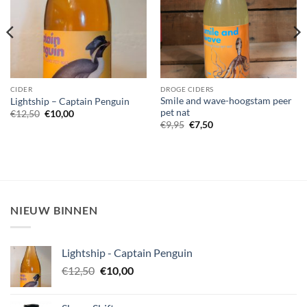
CIDER
DROGE CIDERS
Smile and wave-hoogstam peer
Lightship – Captain Penguin
pet nat
Oorspronkelijke
Huidige
€
12,50
€
10,00
prijs
prijs
Oorspronkelijke
Huidige
€
9,95
€
7,50
was:
is:
prijs
prijs
€12,50.
€10,00.
was:
is:
€9,95.
€7,50.
NIEUW BINNEN
Lightship - Captain Penguin
Oorspronkelijke
Huidige
€
12,50
€
10,00
prijs
prijs
was:
is: