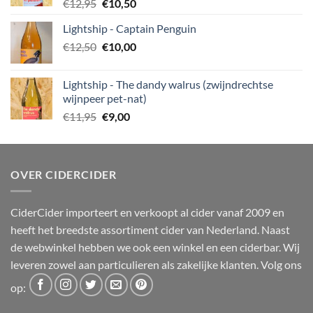
Oorspronkelijke
Huidige
€
12,95
€
10,50
prijs
prijs
Lightship - Captain Penguin
was:
is:
Oorspronkelijke
Huidige
€
12,50
€12,95.
€
10,00
€10,50.
prijs
prijs
was:
is:
Lightship - The dandy walrus (zwijndrechtse
€12,50.
€10,00.
wijnpeer pet-nat)
Oorspronkelijke
Huidige
€
11,95
€
9,00
prijs
prijs
was:
is:
€11,95.
€9,00.
OVER CIDERCIDER
CiderCider importeert en verkoopt al cider vanaf 2009 en
heeft het breedste assortiment cider van Nederland. Naast
de webwinkel hebben we ook een winkel en een ciderbar. Wij
leveren zowel aan particulieren als zakelijke klanten. Volg ons
op: