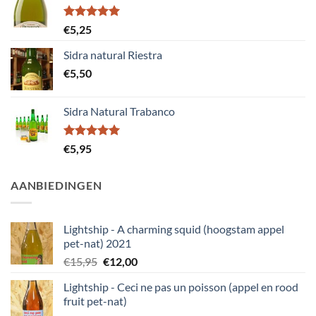
Gewaardeerd
€
5,25
5.00
uit 5
Sidra natural Riestra
€
5,50
Sidra Natural Trabanco
Gewaardeerd
€
5,95
5.00
uit 5
AANBIEDINGEN
Lightship - A charming squid (hoogstam appel
pet-nat) 2021
Oorspronkelijke
Huidige
€
15,95
€
12,00
prijs
prijs
Lightship - Ceci ne pas un poisson (appel en rood
was:
is:
fruit pet-nat)
€15,95.
€12,00.