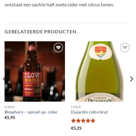
ontstaat een zachte half zoete cider met citrus tonen.
GERELATEERDE PRODUCTEN
Voeg toe
Voeg toe
aan
aan
wensenlijst
wensenlijst
CIDER
CIDER
Blowhorn – spiced up- cider
Dujardin cidre brut
€
5,95
Gewaardeerd
€
5,25
5
uit 5