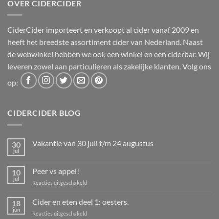
OVER CIDERCIDER
CiderCider importeert en verkoopt al cider vanaf 2009 en
heeft het breedste assortiment cider van Nederland. Naast
de webwinkel hebben we ook een winkel en een ciderbar. Wij
leveren zowel aan particulieren als zakelijke klanten. Volg ons
op:
CIDERCIDER BLOG
Vakantie van 30 juli t/m 24 augustus
30
jul
Geen
reacties
op
Peer vs appel!
10
Vakantie
van
jul
voor
Reacties uitgeschakeld
30
Peer
juli
t/m
vs
Cider en eten deel 1: oesters.
18
24
appel!
jun
augustus
voor
Reacties uitgeschakeld