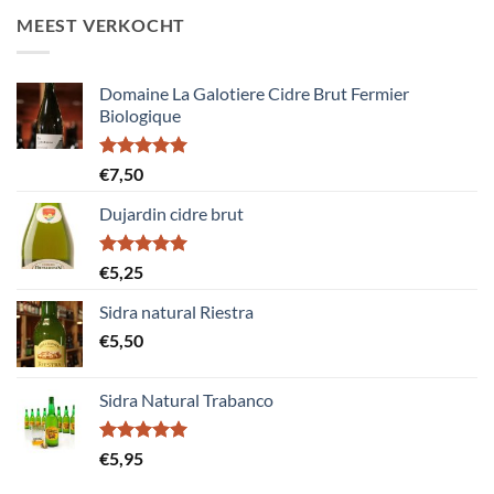
MEEST VERKOCHT
Domaine La Galotiere Cidre Brut Fermier
Biologique
Gewaardeerd
€
7,50
5.00
uit 5
Dujardin cidre brut
Gewaardeerd
€
5,25
5.00
uit 5
Sidra natural Riestra
€
5,50
Sidra Natural Trabanco
Gewaardeerd
€
5,95
5.00
uit 5