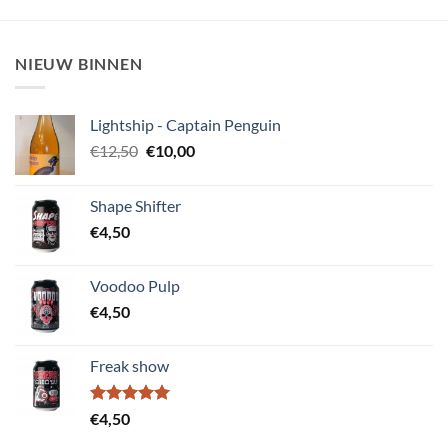
NIEUW BINNEN
Lightship - Captain Penguin
Oorspronkelijke
Huidige
€
12,50
€
10,00
prijs
prijs
was:
is:
Shape Shifter
€12,50.
€10,00.
€
4,50
Voodoo Pulp
€
4,50
Freak show
Gewaardeerd
€
4,50
5.00
uit 5