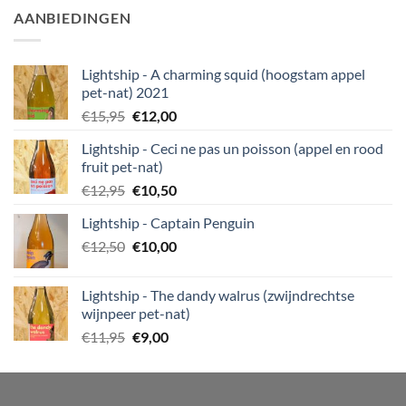
AANBIEDINGEN
Lightship - A charming squid (hoogstam appel
pet-nat) 2021
Oorspronkelijke
Huidige
€
15,95
€
12,00
prijs
prijs
Lightship - Ceci ne pas un poisson (appel en rood
was:
is:
fruit pet-nat)
€15,95.
€12,00.
Oorspronkelijke
Huidige
€
12,95
€
10,50
prijs
prijs
Lightship - Captain Penguin
was:
is:
Oorspronkelijke
Huidige
€
12,50
€12,95.
€
10,00
€10,50.
prijs
prijs
was:
is:
Lightship - The dandy walrus (zwijndrechtse
€12,50.
€10,00.
wijnpeer pet-nat)
Oorspronkelijke
Huidige
€
11,95
€
9,00
prijs
prijs
was:
is:
€11,95.
€9,00.